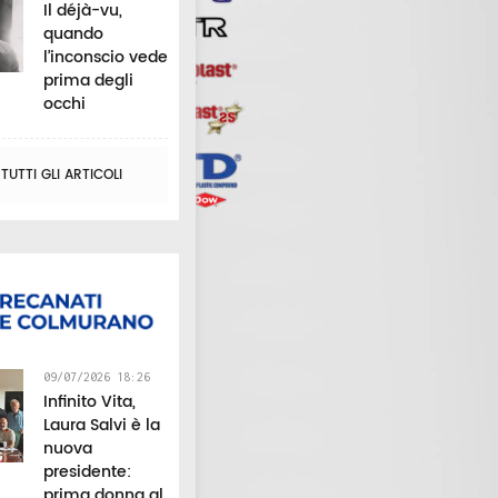
Il déjà-vu,
quando
l’inconscio vede
prima degli
occhi
UTTI GLI ARTICOLI
09/07/2026 18:26
Infinito Vita,
Laura Salvi è la
nuova
presidente:
prima donna al