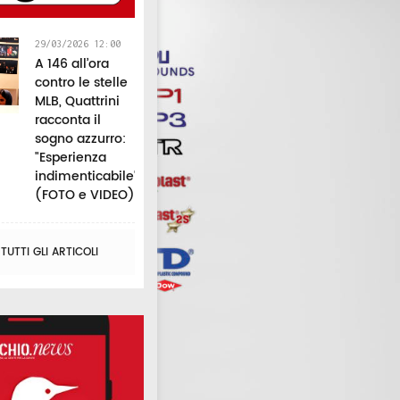
29/03/2026 12:00
A 146 all’ora
contro le stelle
MLB, Quattrini
racconta il
sogno azzurro:
"Esperienza
indimenticabile"
(FOTO e VIDEO)
UTTI GLI ARTICOLI