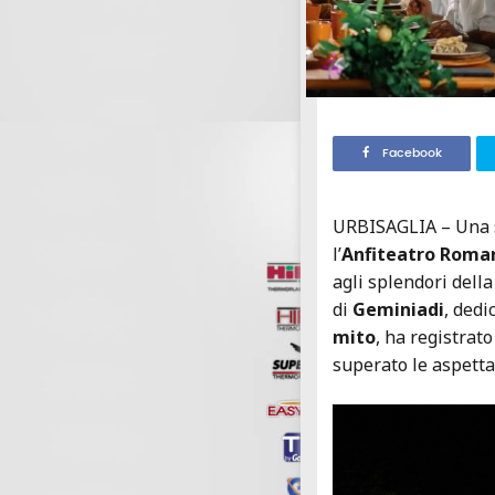
Facebook
URBISAGLIA – Una s
l’
Anfiteatro Roman
agli splendori dell
di
Geminiadi
, dedi
mito
, ha registrat
superato le aspetta