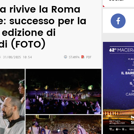
ia rivive la Roma
e: successo per la
edizione di
di (FOTO)
31/08/2025 10:54
STAMPA
PDF