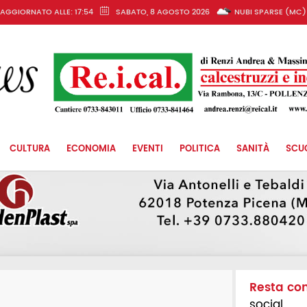
AGGIORNATO ALLE: 17:54
SABATO, 8 AGOSTO 2026
NUBI SPARSE (MC)
CULTURA
ECONOMIA
EVENTI
POLITICA
SANITÀ
SCU
Resta co
social