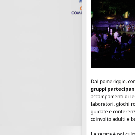
Dal pomeriggio, co
gruppi partecipan
accampamenti di legi
laboratori, giochi r
guidate e conferen
coinvolto adulti e 
La serata è poi cul