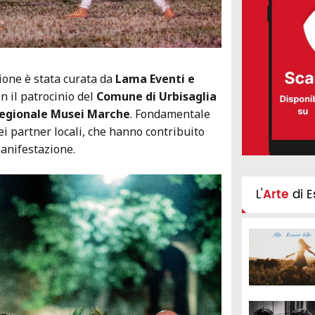
ione è stata curata da
Lama Eventi e
on il patrocinio del
Comune di Urbisaglia
Regionale Musei Marche
. Fondamentale
ei partner locali, che hanno contribuito
manifestazione.
L'
Arte
di E