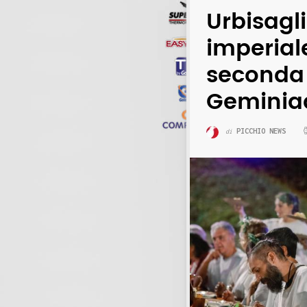
Urbisagl
imperial
seconda 
Geminia
PICCHIO NEWS
di