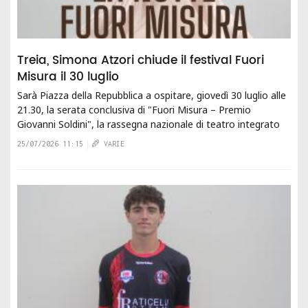
Treia, Simona Atzori chiude il festival Fuori
Misura il 30 luglio
Sarà Piazza della Repubblica a ospitare, giovedì 30 luglio alle
21.30, la serata conclusiva di "Fuori Misura – Premio
Giovanni Soldini", la rassegna nazionale di teatro integrato
promossa dall'Associazione...
25/07/2026 11:15
VARIE