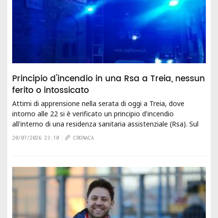
Principio d'incendio in una Rsa a Treia, nessun
ferito o intossicato
Attimi di apprensione nella serata di oggi a Treia, dove
intorno alle 22 si è verificato un principio d'incendio
all'interno di una residenza sanitaria assistenziale (Rsa). Sul
posto è intervenuta la squadra dei...
20/07/2026 23:10
CRONACA