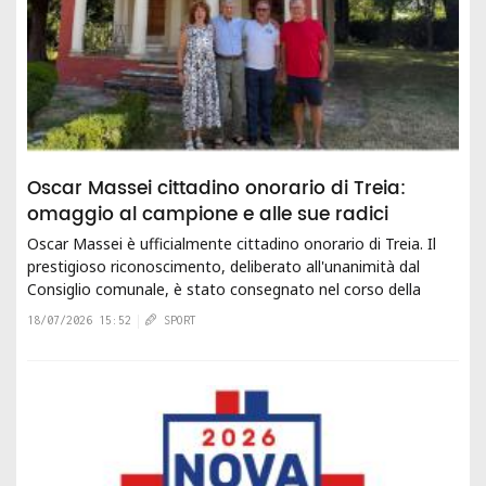
Oscar Massei cittadino onorario di Treia:
omaggio al campione e alle sue radici
Oscar Massei è ufficialmente cittadino onorario di Treia. Il
prestigioso riconoscimento, deliberato all'unanimità dal
Consiglio comunale, è stato consegnato nel corso della
Festa dello Sport...
18/07/2026 15:52
SPORT