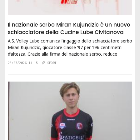
Il nazionale serbo Miran Kujundzic è un nuovo
schiacciatore della Cucine Lube Civitanova
A.S. Volley Lube comunica l’ingaggio dello schiacciatore serbo
Miran Kujundzic, giocatore classe ’97 per 196 centimetri
d’altezza. Grazie alla firma del nazionale serbo, reduce
dalla Volleyball...
25/07/2026 14:15
SPORT