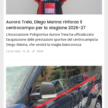
Aurora Treia, Diego Manna rinforza il
centrocampo per la stagione 2026-27
L'Associazione Polisportiva Aurora Treia ha ufficializzato
l'acquisizione delle prestazioni sportive del centrocampista
Diego Manna, che vestirà la maglia biancorossa
nella stagione...
24/07/2026 18:30
SPORT