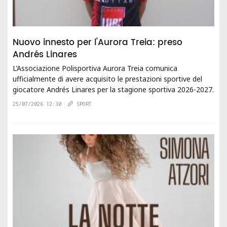
Nuovo innesto per l'Aurora Treia: preso
Andrés Linares
L’Associazione Polisportiva Aurora Treia comunica
ufficialmente di avere acquisito le prestazioni sportive del
giocatore Andrés Linares per la stagione sportiva 2026-2027.
Estremo difensore spagnolo...
25/07/2026 12:30
SPORT