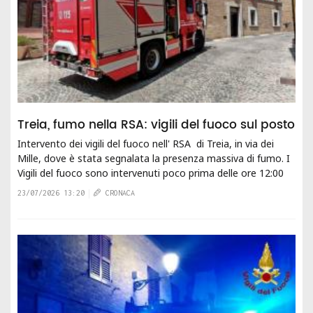
Treia, fumo nella RSA: vigili del fuoco sul posto
Intervento dei vigili del fuoco nell' RSA di Treia, in via dei
Mille, dove è stata segnalata la presenza massiva di fumo. I
Vigili del fuoco sono intervenuti poco prima delle ore 12:00
con due squadre di...
23/07/2026 13:20
CRONACA