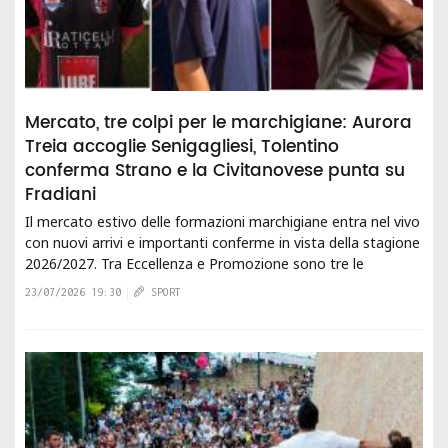
Mercato, tre colpi per le marchigiane: Aurora
Treia accoglie Senigagliesi, Tolentino
conferma Strano e la Civitanovese punta su
Fradiani
Il mercato estivo delle formazioni marchigiane entra nel vivo
con nuovi arrivi e importanti conferme in vista della stagione
2026/2027. Tra Eccellenza e Promozione sono tre le
operazioni che hanno...
23/07/2026 19:30
SPORT