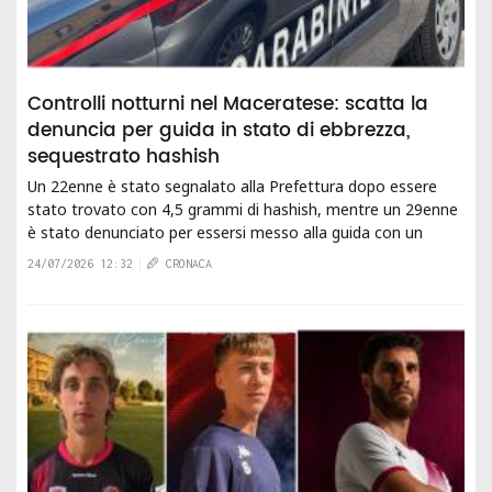
Controlli notturni nel Maceratese: scatta la
denuncia per guida in stato di ebbrezza,
sequestrato hashish
Un 22enne è stato segnalato alla Prefettura dopo essere
stato trovato con 4,5 grammi di hashish, mentre un 29enne
è stato denunciato per essersi messo alla guida con un
tasso alcolemico superiore ai limiti...
24/07/2026 12:32
CRONACA