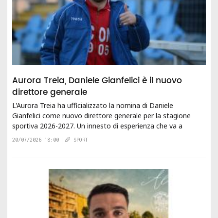
Aurora Treia, Daniele Gianfelici è il nuovo
direttore generale
L'Aurora Treia ha ufficializzato la nomina di Daniele
Gianfelici come nuovo direttore generale per la stagione
sportiva 2026-2027. Un innesto di esperienza che va a
rafforzare l'organigramma societario...
20/07/2026 18:00
SPORT