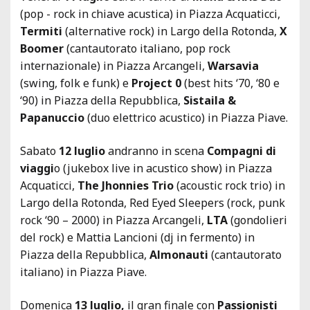
(pop - rock in chiave acustica) in Piazza Acquaticci,
Termiti
(alternative rock) in Largo della Rotonda,
X
Boomer
(cantautorato italiano, pop rock
internazionale) in Piazza Arcangeli,
Warsavia
(swing, folk e funk) e
Project 0
(best hits ‘70, ‘80 e
‘90) in Piazza della Repubblica,
Sistaila &
Papanuccio
(duo elettrico acustico) in Piazza Piave.
Sabato
12 luglio
andranno in scena
Compagni di
viaggi
o (jukebox live in acustico show) in Piazza
Acquaticci,
The Jhonnies Trio
(acoustic rock trio) in
Largo della Rotonda, Red Eyed Sleepers (rock, punk
rock ‘90 – 2000) in Piazza Arcangeli,
LTA
(gondolieri
del rock) e Mattia Lancioni (dj in fermento) in
Piazza della Repubblica,
Almonauti
(cantautorato
italiano) in Piazza Piave.
Domenica
13 luglio,
il gran finale con
Passionisti