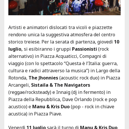
Artisti e animatori dislocati tra vicoli e piazzette
rendono unica la suggestiva atmosfera del centro
storico treiese. Per la serata di partenza, giovedì
10
luglio,
si esibiranno i gruppi
Passionisti
(rock
alternativo) in Piazza Acquaticci, Compagni di
viaggio (con lo spettacolo “Questa è l’Italia: guerra,
cultura e radici attraverso la musica”) in Largo della
Rotonda,
The Jhonnies
(acoustic rock duo) in Piazza
Arcangeli,
Sistaila & The Navigators
(reggae/rocksteady) e Innaig (dj in fermento) in
Piazza della Repubblica, Dave Orlando (rock e pop
acustico) e
Manu & Kris Duo
(pop - rock in chiave
acustica) in Piazza Piave.
Venerdì
11 luglio
sarà il turno di
Manu &
Kris Duo