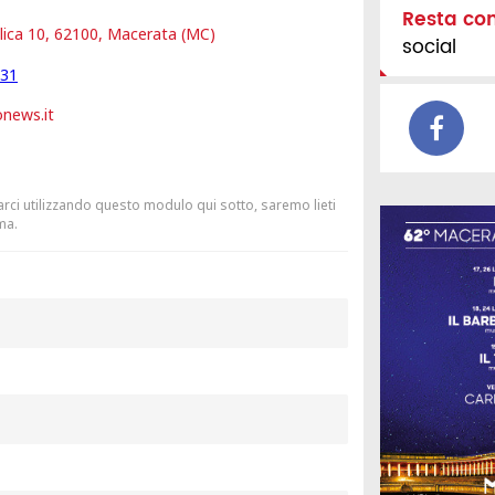
Resta co
lica 10, 62100, Macerata (MC)
social
331
onews.it
arci utilizzando questo modulo qui sotto, saremo lieti
ma.