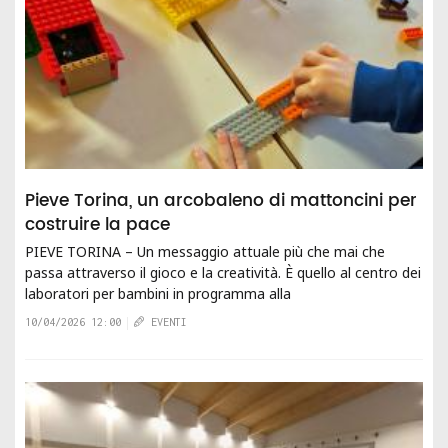
Pieve Torina, un arcobaleno di mattoncini per
costruire la pace
PIEVE TORINA – Un messaggio attuale più che mai che
passa attraverso il gioco e la creatività. È quello al centro dei
laboratori per bambini in programma alla
Mattoncinoteca4All, progetto di...
10/04/2026 12:00
EVENTI