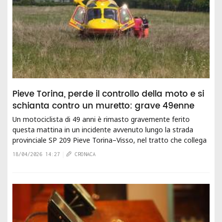
Pieve Torina, perde il controllo della moto e si
schianta contro un muretto: grave 49enne
Un motociclista di 49 anni è rimasto gravemente ferito
questa mattina in un incidente avvenuto lungo la strada
provinciale SP 209 Pieve Torina–Visso, nel tratto che collega
Pieve Torina a Visso, all'altezza...
18/04/2026 14:27
CRONACA