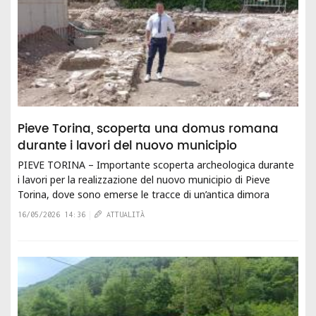
Pieve Torina, scoperta una domus romana
durante i lavori del nuovo municipio
PIEVE TORINA – Importante scoperta archeologica durante
i lavori per la realizzazione del nuovo municipio di Pieve
Torina, dove sono emerse le tracce di un’antica dimora
romana. I ritrovamenti...
16/05/2026 14:36
ATTUALITÀ