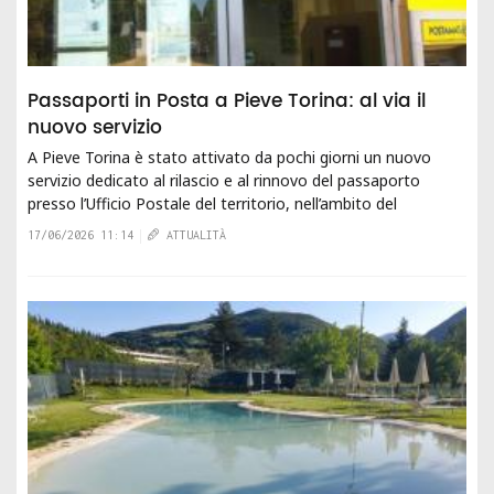
Passaporti in Posta a Pieve Torina: al via il
nuovo servizio
A Pieve Torina è stato attivato da pochi giorni un nuovo
servizio dedicato al rilascio e al rinnovo del passaporto
presso l’Ufficio Postale del territorio, nell’ambito del
progressivo ampliamento dei...
17/06/2026 11:14
ATTUALITÀ