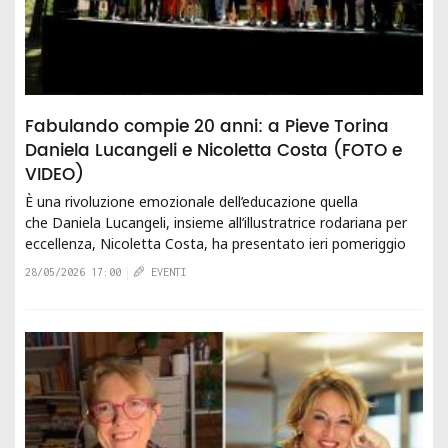
Fabulando compie 20 anni: a Pieve Torina
Daniela Lucangeli e Nicoletta Costa (FOTO e
VIDEO)
È una rivoluzione emozionale dell’educazione quella
che Daniela Lucangeli, insieme all’illustratrice rodariana per
eccellenza, Nicoletta Costa, ha presentato ieri pomeriggio
a Pieve Torina nella lectio...
28/05/2026 17:00
EVENTI