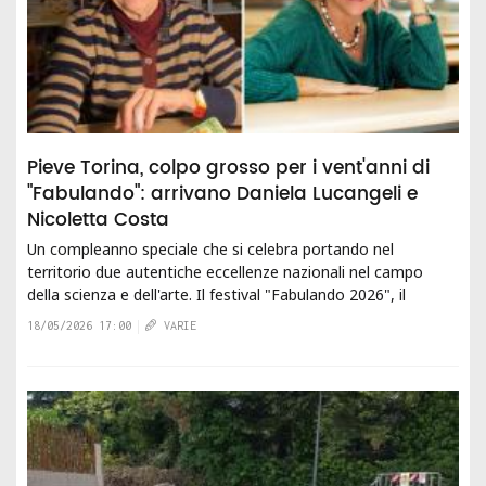
Pieve Torina, colpo grosso per i vent'anni di
"Fabulando": arrivano Daniela Lucangeli e
Nicoletta Costa
Un compleanno speciale che si celebra portando nel
territorio due autentiche eccellenze nazionali nel campo
della scienza e dell'arte. Il festival "Fabulando 2026", il
celebre premio letterario e...
18/05/2026 17:00
VARIE