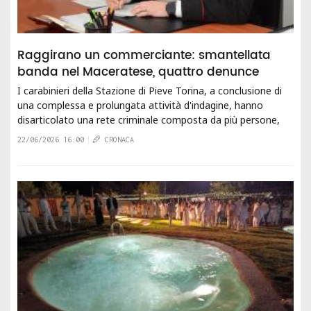
Raggirano un commerciante: smantellata
banda nel Maceratese, quattro denunce
I carabinieri della Stazione di Pieve Torina, a conclusione di
una complessa e prolungata attività d'indagine, hanno
disarticolato una rete criminale composta da più persone,
ritenute responsabili, a...
22/06/2026 16:00
CRONACA