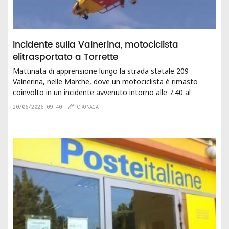
Incidente sulla Valnerina, motociclista
elitrasportato a Torrette
Mattinata di apprensione lungo la strada statale 209
Valnerina, nelle Marche, dove un motociclista è rimasto
coinvolto in un incidente avvenuto intorno alle 7.40 al
chilometro 80 dell'arteria. Secondo le...
20/06/2026 09:40
CRONACA