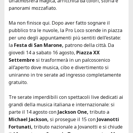
un’atmosfera magica, arricchita da colori, storia e
panorami mozzafiato.
Ma non finisce qui. Dopo aver fatto sognare il
pubblico tra le nuvole, la Pro Loco scende in piazza
per uno degli appuntamenti più sentiti dell’estate:
la
Festa di San Marone,
patrono della città. Da
giovedi 14 a sabato 16 agosto,
Piazza XX
Settembre
si trasformerà in un palcoscenico
all’aperto dove musica, cibo e divertimento si
uniranno in tre serate ad ingresso completamente
gratuito.
Tre serate imperdibili con spettacoli live dedicati ai
grandi della musica italiana e internazionale: si
parte il 14 agosto con
Jackson One,
tributo a
Michael Jackson,
si prosegue il 15 con
Jovanotti
Fortunati,
tributo nazionale a Jovanotti e si chiude