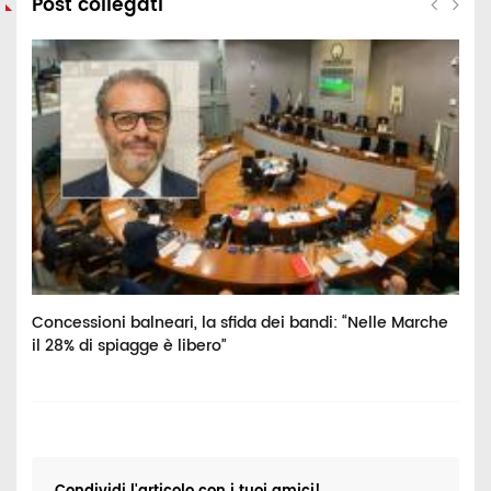
Post collegati
Concessioni balneari, la sfida dei bandi: “Nelle Marche
M
il 28% di spiagge è libero”
C
m