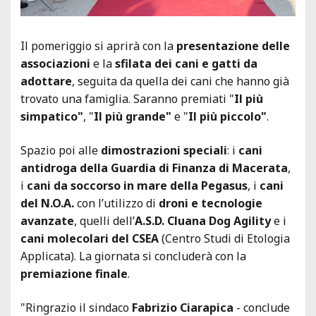
Il pomeriggio si aprirà con la
presentazione delle
associazioni
e la
sfilata dei cani e gatti da
adottare
, seguita da quella dei cani che hanno già
trovato una famiglia. Saranno premiati "
Il più
simpatico"
, "
Il più grande"
e "
Il più piccolo"
.
Spazio poi alle
dimostrazioni speciali
: i
cani
antidroga della Guardia di Finanza di Macerata
,
i
cani da soccorso in mare della Pegasus
, i
cani
del N.O.A.
con l’utilizzo di
droni e tecnologie
avanzate
, quelli dell’
A.S.D. Cluana Dog Agility
e i
cani molecolari del CSEA
(Centro Studi di Etologia
Applicata). La giornata si concluderà con la
premiazione finale
.
"Ringrazio il sindaco
Fabrizio Ciarapica
- conclude