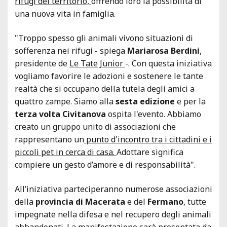
rifugi del territorio,
offrendo loro la possibilità di
una nuova vita in famiglia.
"Troppo spesso gli animali vivono situazioni di
sofferenza nei rifugi - spiega
Mariarosa Berdini
,
presidente de
Le Tate Junior
-. Con questa iniziativa
vogliamo favorire le adozioni e sostenere le tante
realtà che si occupano della tutela degli amici a
quattro zampe. Siamo alla
sesta edizione
e per la
terza volta Civitanova
ospita l'evento. Abbiamo
creato un gruppo unito di associazioni che
rappresentano un
punto d'incontro tra i cittadini e i
piccoli pet in cerca di casa.
Adottare significa
compiere un gesto d’amore e di responsabilità".
All’iniziativa parteciperanno numerose associazioni
della
provincia di Macerata
e del
Fermano
, tutte
impegnate nella difesa e nel recupero degli animali
abbandonati. La manifestazione sarà presentata da