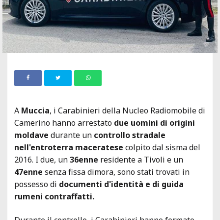
A
Muccia
, i Carabinieri della Nucleo Radiomobile di
Camerino hanno arrestato
due uomini di origini
moldave
durante un
controllo stradale
nell'entroterra maceratese
colpito dal sisma del
2016. I due, un
36enne
residente a Tivoli e un
47enne
senza fissa dimora, sono stati trovati in
possesso di
documenti d'identità e di guida
rumeni contraffatti.
Durante il controllo, i Carabinieri hanno fermato