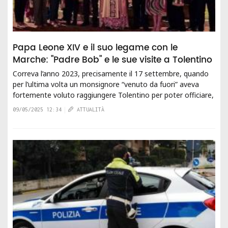
Papa Leone XIV e il suo legame con le
Marche: "Padre Bob" e le sue visite a Tolentino
Correva l’anno 2023, precisamente il 17 settembre, quando
per l’ultima volta un monsignore “venuto da fuori” aveva
fortemente voluto raggiungere Tolentino per poter officiare,
come prefetto del...
09/05/2025 12:34
ATTUALITÀ