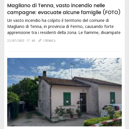
Magliano di Tenna, vasto incendio nelle
campagne: evacuate alcune famiglie (FOTO)
Un vasto incendio ha colpito il territorio del comune di
Magliano di Tenna, in provincia di Fermo, causando forte
apprensione tra i residenti della zona. Le fiamme, divampate
poco dopo mezzogiorno...
23/07/2025 17:40
CRONACA