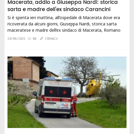
Macerata, addio a Giuseppa Nardi: storica
sarta e madre dell'ex sindaco Carancini
Si è spenta ieri mattina, all’ospedale di Macerata dove era
ricoverata da alcuni giorni, Giuseppa Nardi, storica sarta
maceratese e madre dell’ex sindaco di Macerata, Romano
Carancini. Conosciuta da tutti...
20/08/2025 12:00
CRONACA