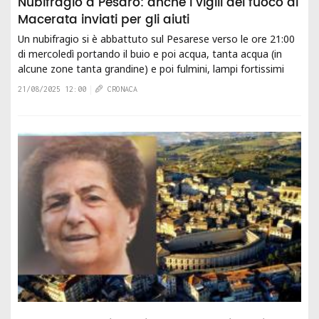
Nubifragio a Pesaro: anche i vigili del fuoco di
Macerata inviati per gli aiuti
Un nubifragio si è abbattuto sul Pesarese verso le ore 21:00
di mercoledì portando il buio e poi acqua, tanta acqua (in
alcune zone tanta grandine) e poi fulmini, lampi fortissimi
che illuminavano il...
21/08/2025 12:00
CRONACA