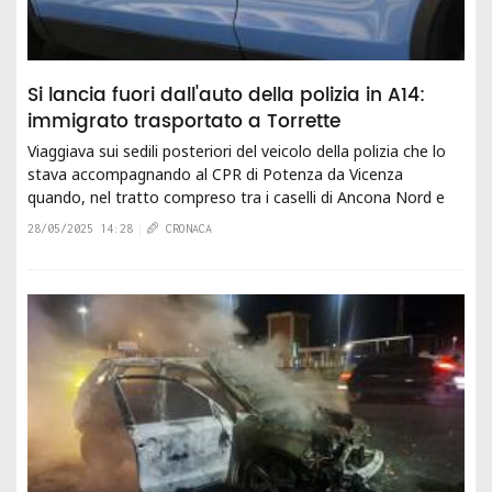
Si lancia fuori dall'auto della polizia in A14:
immigrato trasportato a Torrette
Viaggiava sui sedili posteriori del veicolo della polizia che lo
stava accompagnando al CPR di Potenza da Vicenza
quando, nel tratto compreso tra i caselli di Ancona Nord e
Ancona Sud, ha...
28/05/2025 14:28
CRONACA