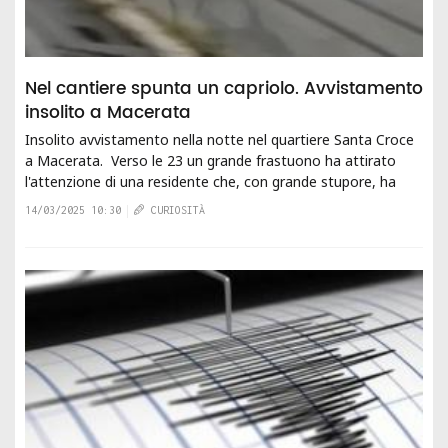
Nel cantiere spunta un capriolo. Avvistamento
insolito a Macerata
Insolito avvistamento nella notte nel quartiere Santa Croce
a Macerata. Verso le 23 un grande frastuono ha attirato
l'attenzione di una residente che, con grande stupore, ha
trovato un capriolo in un...
14/03/2025 10:30
CURIOSITÀ