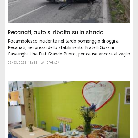
Recanati, auto si ribalta sulla strada
Rocambolesco incidente nel tardo pomeriggio di oggi a
Recanati, nei pressi dello stabilimento Fratelli Guzzini
Casalinghi. Una Fiat Grande Punto, per cause ancora al vaglio
delle autorità, si è ribaltata...
22/03/2025 18:35
CRONACA