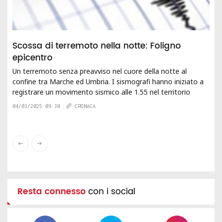
Scossa di terremoto nella notte: Foligno
epicentro
Un terremoto senza preavviso nel cuore della notte al
confine tra Marche ed Umbria. I sismografi hanno iniziato a
registrare un movimento sismico alle 1.55 nel territorio
folignate, sisma che ha...
04/03/2025 09:30
CRONACA
Resta connesso
con i social