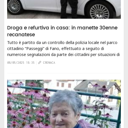
Droga e refurtiva in casa: in manette 30enne
recanatese
Tutto è partito da un controllo della polizia locale nel parco
cittadino “Passeggi” di Fano, effettuato a seguito di
numerose segnalazioni da parte dei cittadini per situazioni di
degrado e disturbo della quiete...
08/05/2025 18:35
CRONACA