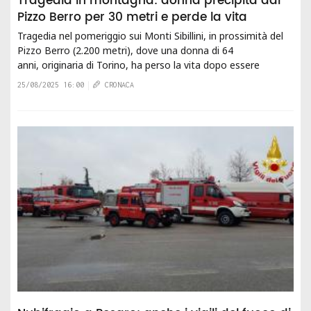
Tragedia in montagna: donna precipita dal
Pizzo Berro per 30 metri e perde la vita
Tragedia nel pomeriggio sui Monti Sibillini, in prossimità del
Pizzo Berro (2.200 metri), dove una donna di 64
anni, originaria di Torino, ha perso la vita dopo essere
precipitata in un burrone per circa 30...
25/08/2025 16:00
CRONACA