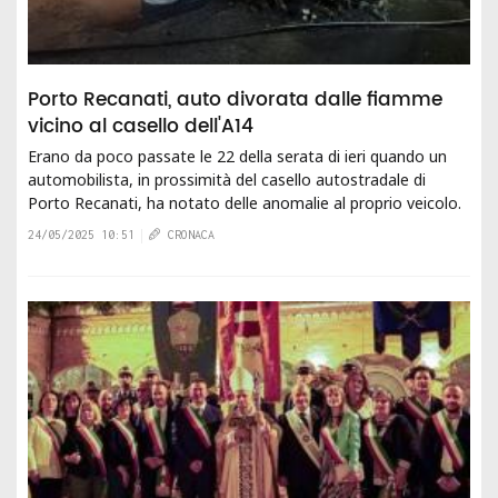
Porto Recanati, auto divorata dalle fiamme
vicino al casello dell'A14
Erano da poco passate le 22 della serata di ieri quando un
automobilista, in prossimità del casello autostradale di
Porto Recanati, ha notato delle anomalie al proprio veicolo.
Dopo essere uscito...
24/05/2025 10:51
CRONACA