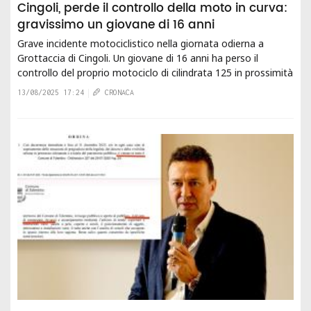
Cingoli, perde il controllo della moto in curva:
gravissimo un giovane di 16 anni
Grave incidente motociclistico nella giornata odierna a
Grottaccia di Cingoli. Un giovane di 16 anni ha perso il
controllo del proprio motociclo di cilindrata 125 in prossimità
di una curva, uscendo...
13/08/2025 17:24
CRONACA