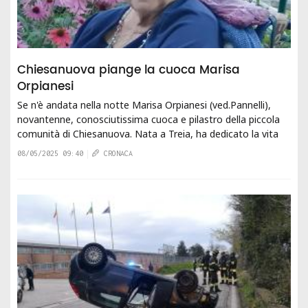
Chiesanuova piange la cuoca Marisa
Orpianesi
Se n'è andata nella notte Marisa Orpianesi (ved.Pannelli),
novantenne, conosciutissima cuoca e pilastro della piccola
comunità di Chiesanuova. Nata a Treia, ha dedicato la vita
alla sua passione, la...
08/05/2025 09:40
CRONACA