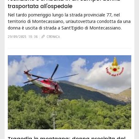
trasportata all'ospedale
Nel tardo pomeriggio lungo la strada provinciale 77, nel
territorio di Montecassiano, un’autovettura condotta da una
donna è uscita di strada a Sant’Egidio di Montecassiano.
Secondo le prime...
29/09/2025 18:36
CRONACA