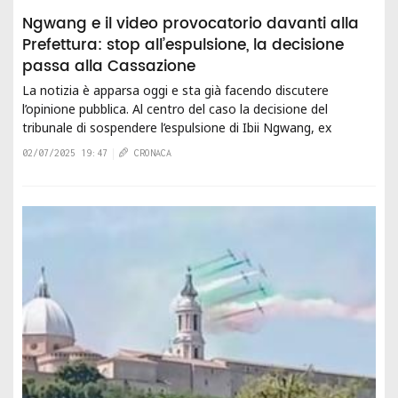
Ngwang e il video provocatorio davanti alla
Prefettura: stop all’espulsione, la decisione
passa alla Cassazione
La notizia è apparsa oggi e sta già facendo discutere
l’opinione pubblica. Al centro del caso la decisione del
tribunale di sospendere l’espulsione di Ibii Ngwang, ex
calciatore della Cluentina Calcio e...
02/07/2025 19:47
CRONACA