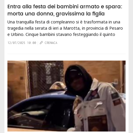
Entra alla festa dei bambini armato e spara:
morta una donna, gravissima la figlia
Una tranquilla festa di compleanno si è trasformata in una
tragedia nella serata di ieri a Marotta, in provincia di Pesaro
e Urbino. Cinque bambini stavano festeggiando il quinto
compleanno di un’amichetta...
12/07/2025 10:00
CRONACA