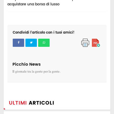
acquistare una borsa di lusso
B
Condividi l'articolo con i tuoi amici!
Picchio News
Il giornale tra la gente per la gente.
ULTIMI
ARTICOLI