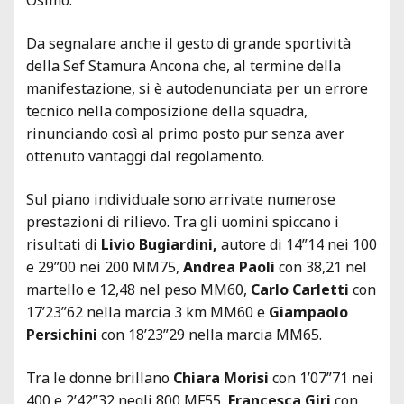
Da segnalare anche il gesto di grande sportività
della Sef Stamura Ancona che, al termine della
manifestazione, si è autodenunciata per un errore
tecnico nella composizione della squadra,
rinunciando così al primo posto pur senza aver
ottenuto vantaggi dal regolamento.
Sul piano individuale sono arrivate numerose
prestazioni di rilievo. Tra gli uomini spiccano i
risultati di
Livio Bugiardini,
autore di 14”14 nei 100
e 29”00 nei 200 MM75,
Andrea Paoli
con 38,21 nel
martello e 12,48 nel peso MM60,
Carlo Carletti
con
17’23”62 nella marcia 3 km MM60 e
Giampaolo
Persichini
con 18’23”29 nella marcia MM65.
Tra le donne brillano
Chiara Morisi
con 1’07”71 nei
400 e 2’42”32 negli 800 MF55,
Francesca Giri
con