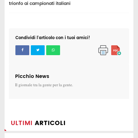
trionfo ai campionati italiani
c
Condividi l'articolo con i tuoi amici!
Picchio News
Il giornale tra la gente per la gente.
ULTIMI
ARTICOLI