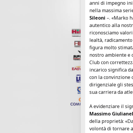
anni di impegno ini
nella massima serie
Sileoni
–. «Marko h
autentico alla nostr
riconosciamo valori
lealtà, radicamento
figura molto stimat
nostro ambiente e c
Club con correttezz
incarico significa d
con la convinzione 
dirigenziale gli ste
sua carriera da atle
A evidenziare il sig
Massimo Giulianel
della proprietà: «Da
volontà di tornare 