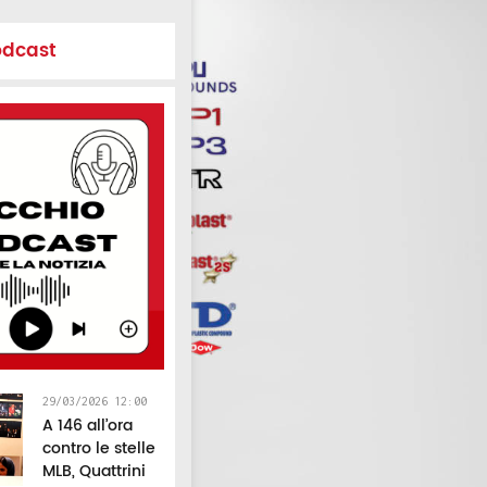
odcast
29/03/2026 12:00
A 146 all’ora
contro le stelle
MLB, Quattrini