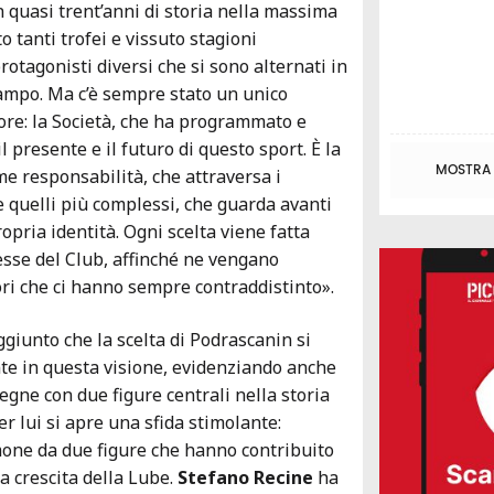
n quasi trent’anni di storia nella massima
 tanti trofei e vissuto stagioni
rotagonisti diversi che si sono alternati in
ampo. Ma c’è sempre stato un unico
e: la Società, che ha programmato e
il presente e il futuro di questo sport. È la
MOSTRA T
me responsabilità, che attraversa i
 quelli più complessi, che guarda avanti
ropria identità. Ogni scelta viene fatta
resse del Club, affinché ne vengano
ori che ci hanno sempre contraddistinto».
ggiunto che la scelta di Podrascanin si
te in questa visione, evidenziando anche
egne con due figure centrali nella storia
er lui si apre una sfida stimolante:
imone da due figure che hanno contribuito
a crescita della Lube.
Stefano Recine
ha