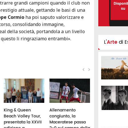
attrarre grandi campioni quando il club non
restigio attuale, gettando le basi di una
ppe Cormio
ha poi saputo valorizzare e
rcorso, consolidando immagine,
al della società, portandola a un livello
r questo li ringraziamo entrambi».
L'
Arte
di E
King & Queen
Allenamento
Lancio del rullet
Beach Volley Tour,
congiunto, la
pioggia di meda
presentata la XXVII
Maceratese passa
per le Marche: