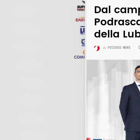
Dal camp
Podrasc
della Lu
PICCHIO NEWS
di