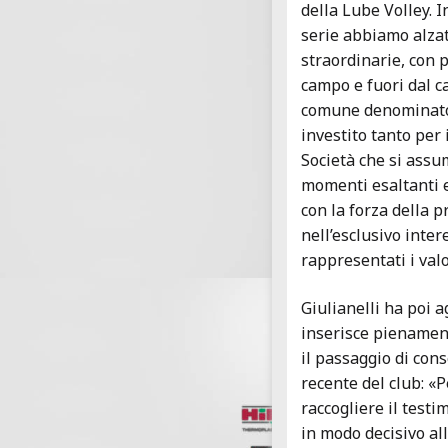
della Lube Volley. I
serie abbiamo alzato
straordinarie, con p
campo e fuori dal c
comune denominator
investito tanto per 
Società che si assu
momenti esaltanti e
con la forza della p
nell’esclusivo inte
rappresentati i val
Giulianelli ha poi a
inserisce pienamen
il passaggio di cons
recente del club: «P
raccogliere il test
in modo decisivo all