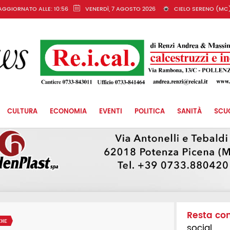
AGGIORNATO ALLE: 10:56
VENERDÌ, 7 AGOSTO 2026
CIELO SERENO (MC
CULTURA
ECONOMIA
EVENTI
POLITICA
SANITÀ
SCU
Resta co
CHE
social