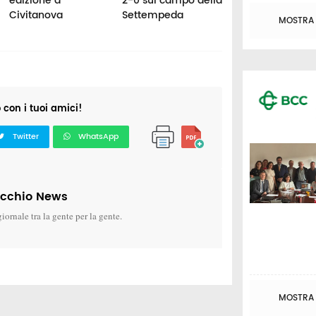
edizione a
2-0 sul campo della
trionfo ai
Civitanova
Settempeda
campionati itali
MOSTRA T
o con i tuoi amici!
Twitter
WhatsApp
icchio News
giornale tra la gente per la gente.
MOSTRA T