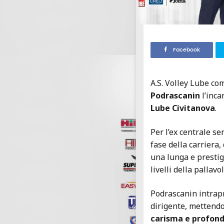
Facebook
A.S. Volley Lube co
Podrascanin
l’inca
Lube Civitanova
.
Per l’ex centrale se
fase della carriera,
una lunga e prestig
livelli della pallav
Podrascanin intrapr
dirigente, mettendo
carisma e profond