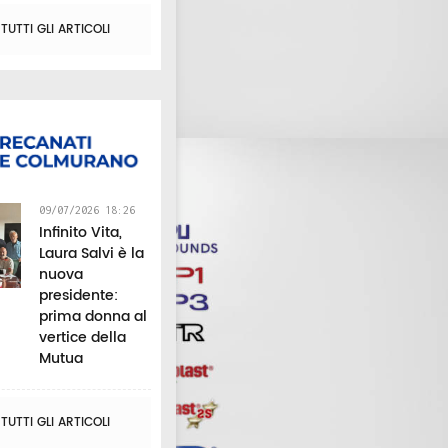
conquistato il titolo
Interregionale:
edizione a
ani
tricolore a squadre
esordio contro
Civitanova
UTTI GLI ARTICOLI
Nardò
09/07/2026 18:26
Infinito Vita,
Laura Salvi è la
nuova
presidente:
prima donna al
vertice della
Mutua
UTTI GLI ARTICOLI