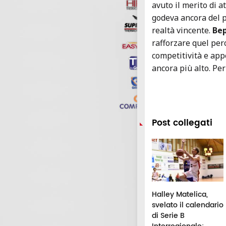
avuto il merito di 
godeva ancora del p
realtà vincente.
Be
rafforzare quel pe
competitività e appe
ancora più alto. Pe
Post collegati
ncio del rulletto,
Belforte, gli Arcieri
Halley Matelica,
oggia di medaglie
del Medio Chienti
svelato il calendario
r le Marche:
sul tetto d'Italia:
di Serie B