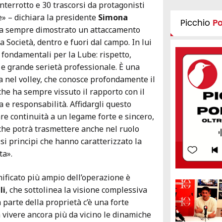
nterrotto e 30 trascorsi da protagonisti
» – dichiara la presidente
Simona
Picchio
P
a sempre dimostrato un attaccamento
a Società, dentro e fuori dal campo. In lui
 fondamentali per la Lube: rispetto,
 e grande serietà professionale. È una
a nel volley, che conosce profondamente il
he ha sempre vissuto il rapporto con il
a e responsabilità. Affidargli questo
are continuità a un legame forte e sincero,
che potrà trasmettere anche nel ruolo
ssi principi che hanno caratterizzato la
ta».
nificato più ampio dell’operazione è
li
, che sottolinea la visione complessiva
 parte della proprietà c’è una forte
a vivere ancora più da vicino le dinamiche