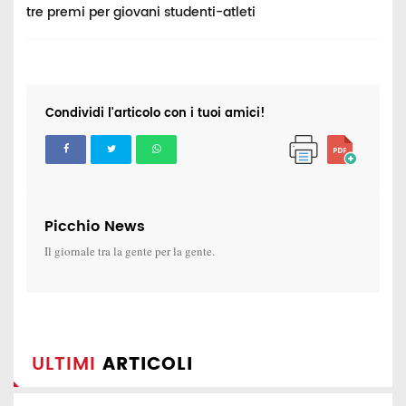
tre premi per giovani studenti-atleti
I
Condividi l'articolo con i tuoi amici!
Picchio News
Il giornale tra la gente per la gente.
ULTIMI
ARTICOLI