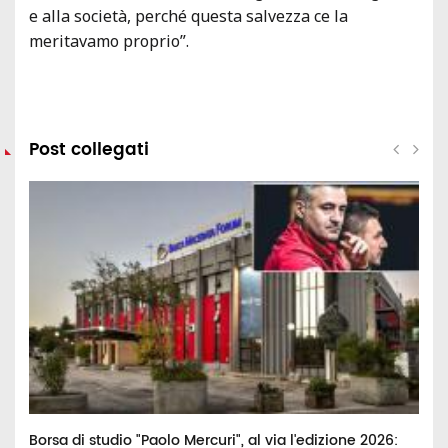
e alla società, perché questa salvezza ce la
meritavamo proprio”.
Post collegati
Borsa di studio "Paolo Mercuri", al via l'edizione 2026:
H