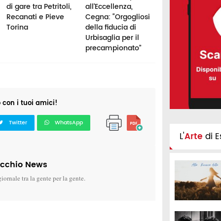
di gare tra Petritoli,
all’Eccellenza,
agosto il raduno
Recanati e Pieve
Cegna: “Orgogliosi
che apre la nuo
Torina
della fiducia di
stagione
Urbisaglia per il
precampionato”
o con i tuoi amici!
Twitter
WhatsApp
L'
Arte
di E
icchio News
giornale tra la gente per la gente.