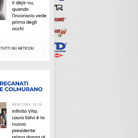
Il déjà-vu,
quando
l’inconscio vede
prima degli
occhi
UTTI GLI ARTICOLI
09/07/2026 18:26
Infinito Vita,
Laura Salvi è la
nuova
presidente:
prima donna al