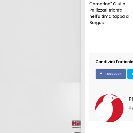
osto il raduno
"Paolo Mercuri", al
Camerino" Giulio
e apre la nuova
via l'edizione 2026:
Pellizzari trionfa
agione
tre premi per
nell’ultima tappa a
giovani studenti-
Burgos
atleti
Condividi l'articol
Facebook
P
Il 