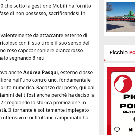
0 che sotto la gestione Mobili ha fornito
fase di non possesso, sacrificandosi in
evalentemente da attaccante esterno di
icoloso con il suo tiro e il suo senso del
anno reso capocannoniere biancorosso
Picchio
P
ato segnando 8 reti.
ova anche
Andrea Pasqui
, esterno classe
liore nell'uno contro uno, fondamentale
iorità numerica. Ragazzo del posto, qui dal
iamini dei tifosi anche perché ha deciso la
2022 regalando la storica promozione in
ietà. Il tornante è solitamente impiegato
 offensivo e nell'ultimo campionato ha