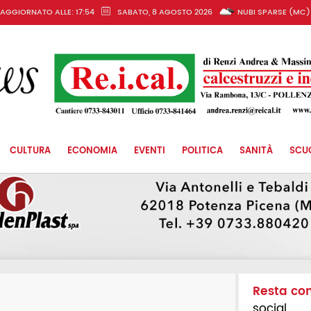
AGGIORNATO ALLE: 17:54
SABATO, 8 AGOSTO 2026
NUBI SPARSE (MC)
CULTURA
ECONOMIA
EVENTI
POLITICA
SANITÀ
SCU
Resta co
social