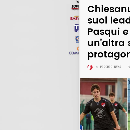
Chiesanu
suoi lead
Pasqui e
un’altra
protagon
PICCHIO NEWS
di