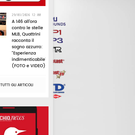
29/03/2026 12:00
A 146 all’ora
contro le stelle
MLB, Quattrini
racconta il
sogno azzurro:
"Esperienza
indimenticabile"
(FOTO e VIDEO)
UTTI GLI ARTICOLI
il 16
Borsa di studio
Il "duca di
Ciclismo, 