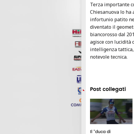
Terza importante c
Chiesanuova lo ha a
infortunio patito n
diventato il geomet
biancorosso dal 20
agisce con lucidità
intelligenza tattica
notevole tecnica.
Post collegati
lley Matelica, il 16
Borsa di studio
Il "duca di