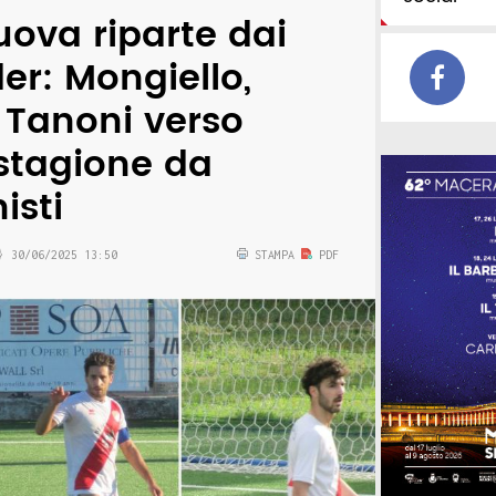
ova riparte dai
er: Mongiello,
 Tanoni verso
 stagione da
isti
30/06/2025 13:50
STAMPA
PDF