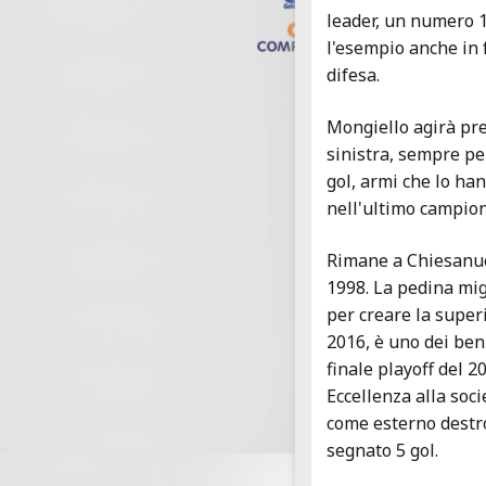
leader, un numero 1
l'esempio anche in 
difesa.
Mongiello agirà pr
sinistra, sempre per
gol, armi che lo h
nell'ultimo campion
Rimane a Chiesanu
1998. La pedina mig
per creare la super
2016, è uno dei ben
finale playoff del 
Eccellenza alla soc
come esterno destro
segnato 5 gol.