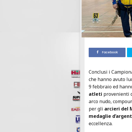
Facebook
Conclusi i Campionat
che hanno avuto lu
9 febbraio ed hanno
atleti
provenienti da
arco nudo, compoun
per gli
arcieri del
medaglie d’argen
eccellenza.