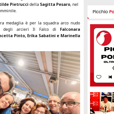
ilde Pietrucci
della
Sagitta Pesaro
, nel
emminile.
Picchio
P
ltra medaglia è per la squadra arco nudo
 degli arcieri Il Falco di
Falconara
cetta Pinto, Erika Sabatini e Marinella