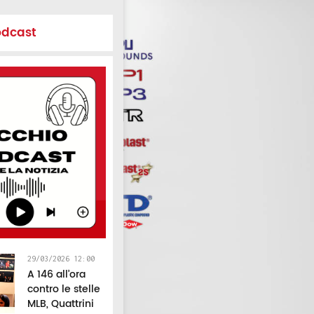
odcast
29/03/2026 12:00
A 146 all’ora
contro le stelle
MLB, Quattrini