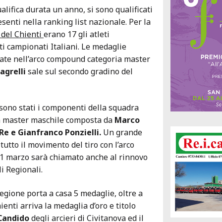
lifica durata un anno, si sono qualificati
resenti nella ranking list nazionale.
Per la
 del Chienti
erano 17 gli atleti
ti campionati Italiani. Le medaglie
tate nell’arco compound categoria master
agrelli
sale sul secondo gradino del
i sono stati i componenti della squadra
a master maschile composta da
Marco
 Re e Gianfranco Ponzielli.
Un grande
tutto il movimento del tiro con l’arco
 1 marzo sarà chiamato anche al rinnovo
i Regionali.
regione porta a casa 5 medaglie, oltre a
enti arriva la medaglia d’oro e titolo
 Candido
degli arcieri di Civitanova ed il