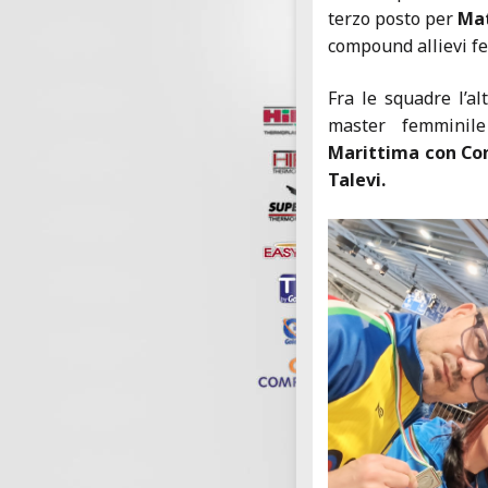
terzo posto per
Mat
compound allievi f
Fra le squadre l’a
master femminile
Marittima con Con
Talevi.