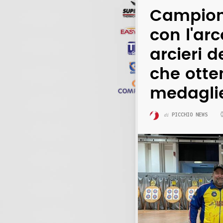
Campionat
con l'arc
arcieri d
che ott
medagli
PICCHIO NEWS
di