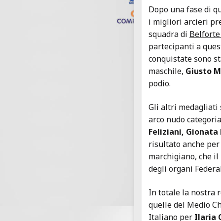
Dopo una fase di qua
i migliori arcieri p
squadra di
Belforte
partecipanti a ques
conquistate sono s
maschile,
Giusto M
podio.
Gli altri medagliat
arco nudo categori
Feliziani, Gionata
risultato anche per 
marchigiano, che il
degli organi Federal
In totale la nostra 
quelle del Medio Chi
Italiano per
Ilaria