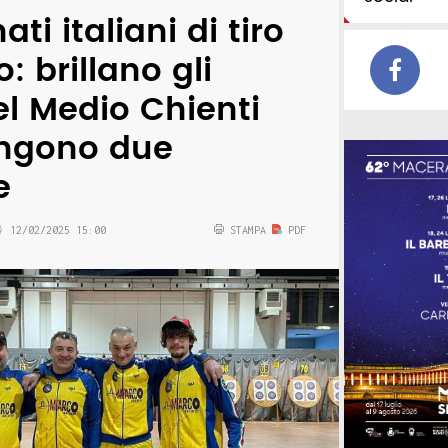
i italiani di tiro
o: brillano gli
el Medio Chienti
engono due
e
12/02/2025 15:00
STAMPA
PDF