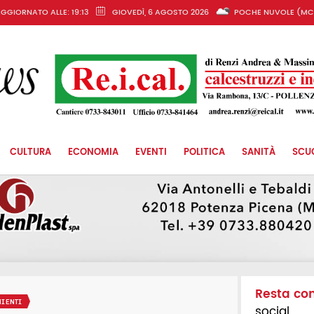
GGIORNATO ALLE: 19:13
GIOVEDÌ, 6 AGOSTO 2026
POCHE NUVOLE (MC
CULTURA
ECONOMIA
EVENTI
POLITICA
SANITÀ
SCU
Resta co
HIENTI
social