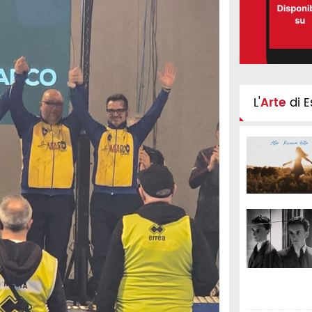
L'
Arte
di E