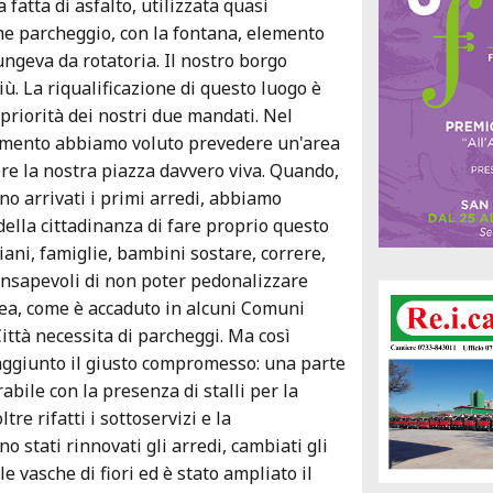
fatta di asfalto, utilizzata quasi
e parcheggio, con la fontana, elemento
ngeva da rotatoria. Il nostro borgo
ù. La riqualificazione di questo luogo è
 priorità dei nostri due mandati. Nel
amento abbiamo voluto prevedere un'area
e la nostra piazza davvero viva. Quando,
ono arrivati i primi arredi, abbiamo
della cittadinanza di fare proprio questo
iani, famiglie, bambini sostare, correre,
onsapevoli di non poter pedonalizzare
ea, come è accaduto in alcuni Comuni
 Città necessita di parcheggi. Ma così
ggiunto il giusto compromesso: una parte
bile con la presenza di stalli per la
ltre rifatti i sottoservizi e la
 stati rinnovati gli arredi, cambiati gli
le vasche di fiori ed è stato ampliato il