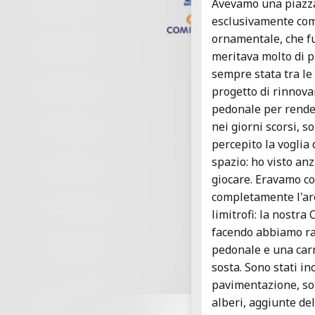
Avevamo una piazza 
esclusivamente com
ornamentale, che fu
meritava molto di pi
sempre stata tra le
progetto di rinnov
pedonale per render
nei giorni scorsi, s
percepito la voglia 
spazio: ho visto anz
giocare. Eravamo c
completamente l'ar
limitrofi: la nostra
facendo abbiamo ra
pedonale e una carra
sosta. Sono stati ino
pavimentazione, sono
alberi, aggiunte del