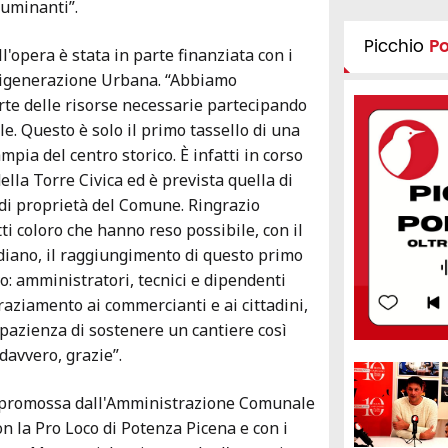
luminanti”.
Picchio
P
l'opera è stata in parte finanziata con i
 Rigenerazione Urbana. “Abbiamo
rte delle risorse necessarie partecipando
e. Questo è solo il primo tassello di una
pia del centro storico. È infatti in corso
della Torre Civica ed è prevista quella di
i di proprietà del Comune. Ringrazio
ti coloro che hanno reso possibile, con il
diano, il raggiungimento di questo primo
o: amministratori, tecnici e dipendenti
raziamento ai commercianti e ai cittadini,
pazienza di sostenere un cantiere così
 davvero, grazie”.
i, promossa dall'Amministrazione Comunale
on la Pro Loco di Potenza Picena e con i