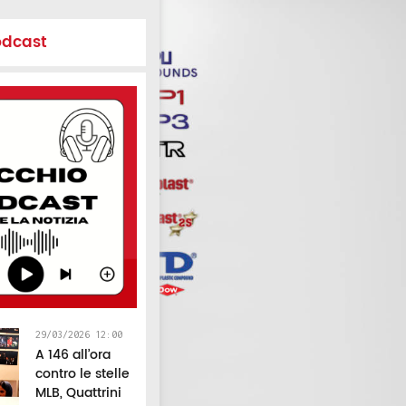
odcast
29/03/2026 12:00
A 146 all’ora
contro le stelle
MLB, Quattrini