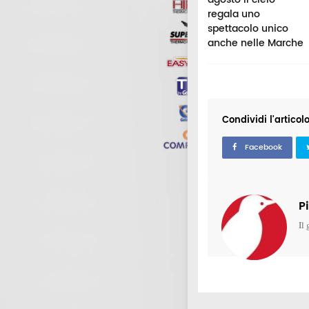
mano:
Volo a Gianni
regala uno
otagonista
Morandi, ecco il
spettacolo unico
mela Villoresi
cartellone
anche nelle Marche
Condividi l'articol
Facebook
P
Il 