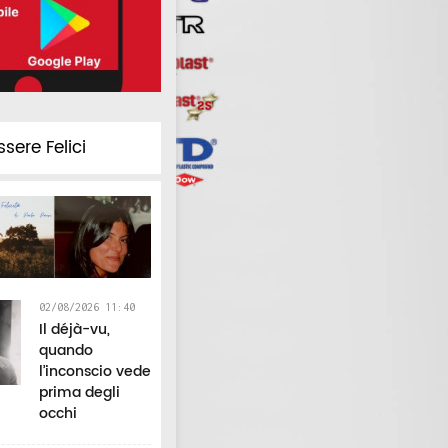
Volo a Gianni
regala uno
nuova data 
Morandi, ecco il
spettacolo unico
spettacolo 
cartellone
anche nelle Marche
ssere Felici
02/08/2026 11:40
Il déjà-vu,
quando
l’inconscio vede
prima degli
occhi