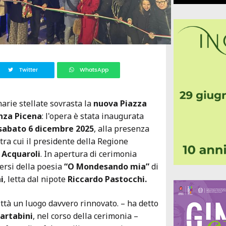
Twitter
WhatsApp
arie stellate sovrasta la
nuova Piazza
nza Picena
: l'opera è stata inaugurata
sabato 6 dicembre 2025
, alla presenza
, tra cui il presidente della Regione
 Acquaroli
. In apertura di cerimonia
ersi della poesia
“O Mondesando mia”
di
i
, letta dal nipote
Riccardo Pastocchi.
ittà un luogo davvero rinnovato. – ha detto
artabini
, nel corso della cerimonia –