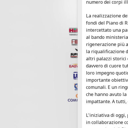
numero dei corpi il
La realizzazione del
fondi del Piano di
intercettato una pa
al bando ministerial
rigenerazione più am
la riqualificazione 
altri palazzi storic
davvero di cuore tut
loro impegno quoti
importante obiettiv
comunali. E un ring
che hanno avuto la 
impattante. A tutti,
L'iniziativa di ogg
in collaborazione c