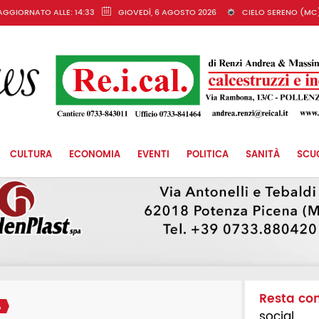
AGGIORNATO ALLE: 14:33
GIOVEDÌ, 6 AGOSTO 2026
CIELO SERENO (MC
CULTURA
ECONOMIA
EVENTI
POLITICA
SANITÀ
SCU
Resta co
A
social