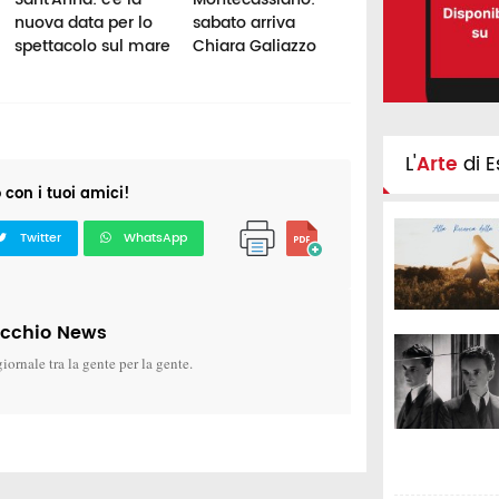
nuova data per lo
sabato arriva
Romano:
spettacolo sul mare
Chiara Galiazzo
protagonista
Pamela Villoresi
L'
Arte
di E
o con i tuoi amici!
Twitter
WhatsApp
icchio News
giornale tra la gente per la gente.