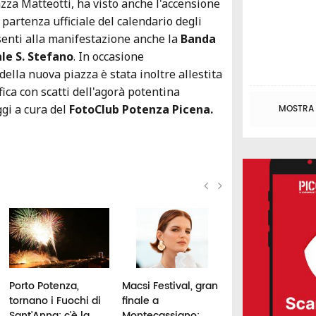
zza Matteotti, ha visto anche l'accensione
 partenza ufficiale del calendario degli
esenti alla manifestazione anche la
Banda
ale S. Stefano
. In occasione
ella nuova piazza è stata inoltre allestita
ica con scatti dell'agorà potentina
gi a cura del
FotoClub Potenza Picena.
MOSTRA T
Porto Potenza,
Macsi Festival, gran
Urbisaglia, "Elett
tornano i Fuochi di
finale a
1944" arriva
Sant'Anna: c'è la
Montecassiano:
all'Anfiteatro