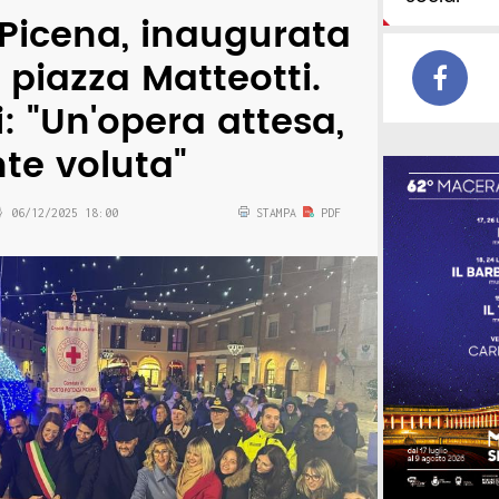
Picena, inaugurata
 piazza Matteotti.
: "Un'opera attesa,
te voluta"
06/12/2025 18:00
STAMPA
PDF