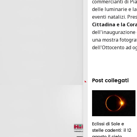
commercianti di Pia
delle luminarie e la
eventi natalizi. Pr
Cittadina e la Cor
dell'inaugurazione d
una mostra fotograf
dell'Ottocento ad og
Post collegati
isaglia, "Elettra
Sferisterio Live+,
Eclissi di Sole e
44" arriva
undici grandi eventi
stelle cadenti: il 12
'Anfiteatro
a Macerata: da Il
agosto il cielo