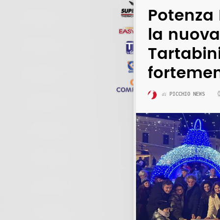
Potenza 
la nuova
Tartabini
fortemen
PICCHIO NEWS
di