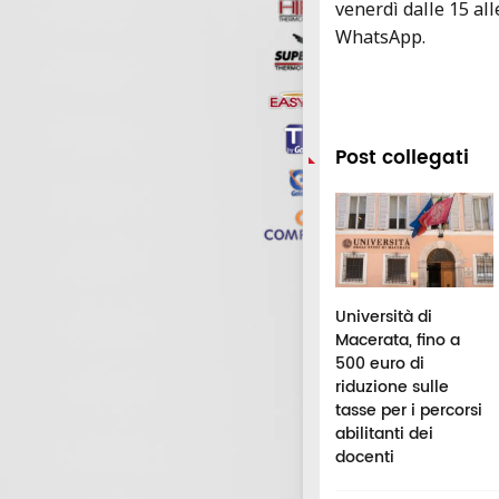
venerdì dalle 15 alle
WhatsApp.
Post collegati
iversità di
Macerata, trent'anni
Università di
merino, undici
dopo la maturità, la
Macerata, fino a
ovi specialisti in
5°C del Galilei torna
500 euro di
rmacia
in classe
riduzione sulle
pedaliera
tasse per i percorsi
abilitanti dei
docenti