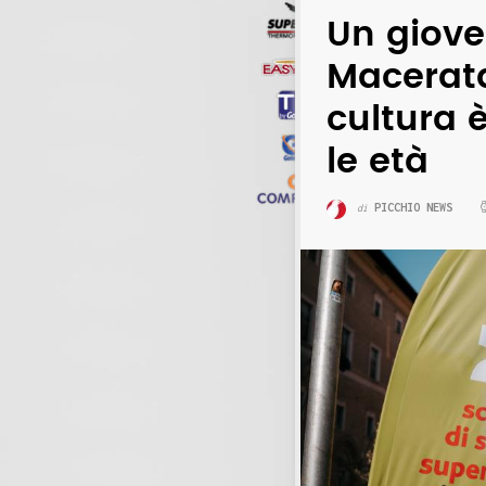
Un giove
Macerata
cultura 
le età
PICCHIO NEWS
di