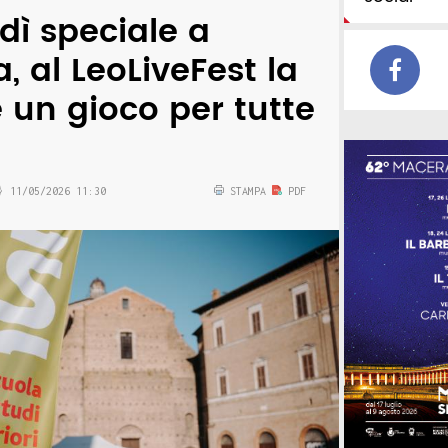
dì speciale a
, al LeoLiveFest la
è un gioco per tutte
11/05/2026 11:30
STAMPA
PDF