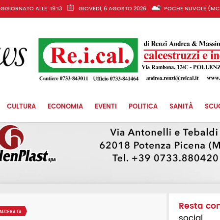
GGIORNATO ALLE: 19:13
GIOVEDÌ, 6 AGOSTO 2026
POCHE NUVOLE (MC
CULTURA
ECONOMIA
EVENTI
POLITICA
SANITÀ
SCU
Resta co
MACERATA
social