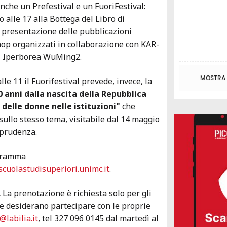
nche un Prefestival e un FuoriFestival:
 alle 17 alla Bottega del Libro di
a presentazione delle pubblicazioni
op organizzati in collaborazione con KAR-
, Iperborea WuMing2.
MOSTRA T
le 11 il Fuorifestival prevede, invece, la
0 anni dalla nascita della Repubblica
o delle donne nelle istituzioni"
che
sullo stesso tema, visitabile dal 14 maggio
sprudenza.
ogramma
/scuolastudisuperiori.unimc.it
.
.
La prenotazione è richiesta solo per gli
che desiderano partecipare con le proprie
labilia.it
, tel 327 096 0145 dal martedì al