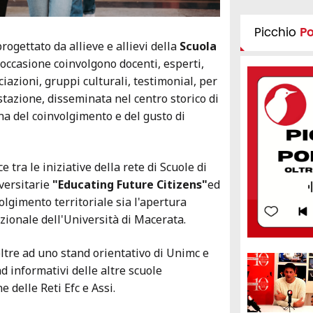
Picchio
P
ogettato da allieve e allievi della
Scuola
l'occasione coinvolgono docenti, esperti,
ociazioni, gruppi culturali, testimonial, per
azione, disseminata nel centro storico di
na del coinvolgimento e del gusto di
sce tra le iniziative della rete di Scuole di
versitarie
"Educating Future Citizens"
ed
olgimento territoriale sia l'apertura
zionale dell'Università di Macerata.
ltre ad uno stand orientativo di Unimc e
d informativi delle altre scuole
e delle Reti Efc e Assi.