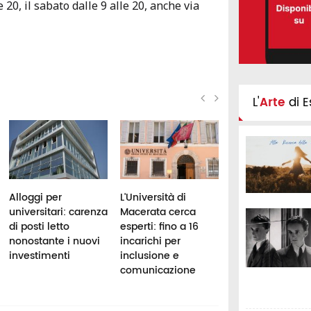
 20, il sabato dalle 9 alle 20, anche via
L'
Arte
di E
Alloggi per
L'Università di
Università di
universitari: carenza
Macerata cerca
Camerino, undic
di posti letto
esperti: fino a 16
nuovi specialisti
nonostante i nuovi
incarichi per
farmacia
investimenti
inclusione e
ospedaliera
comunicazione