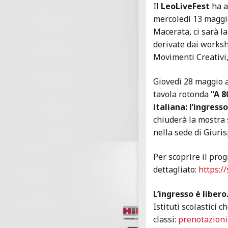
Il
LeoLiveFest
ha a
mercoledì 13 maggio
Macerata, ci sarà l
derivate dai worksh
Movimenti Creativi
Giovedì 28 maggio al
tavola rotonda
“A 8
italiana: l’ingress
chiuderà la mostra 
nella sede di Giuri
Per scoprire il pr
dettagliato:
https:/
L’ingresso è libero
Istituti scolastici 
classi:
prenotazioni@