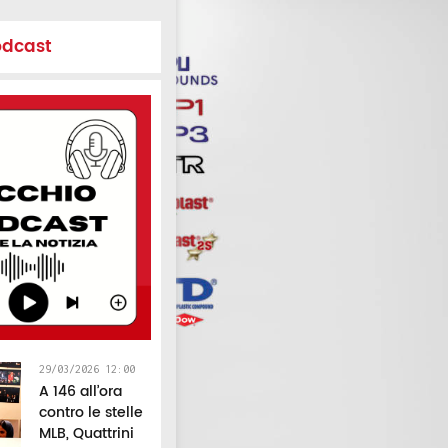
odcast
29/03/2026 12:00
A 146 all’ora
contro le stelle
MLB, Quattrini