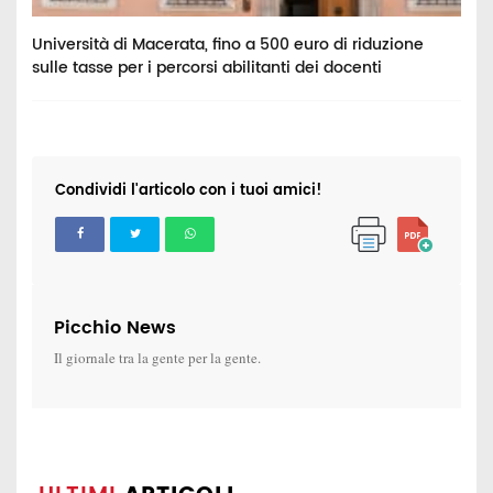
ei
Università di Macerata, fino a 500 euro di riduzione
A
sulle tasse per i percorsi abilitanti dei docenti
n
Condividi l'articolo con i tuoi amici!
Picchio News
Il giornale tra la gente per la gente.