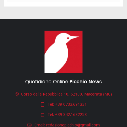
Quotidiano Online
Picchio News
Corso della Repubblica 10, 62100, Macerata (MC)
Tel:
+39 0733.691331
Tel:
+39 342.1682258
Email:
redazionepicchio@gmail.com