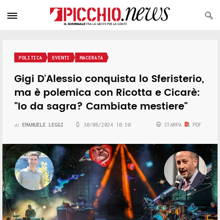
POLITICA
EVENTI
MACERATA
Gigi D'Alessio conquista lo Sferisterio,
ma è polemica con Ricotta e Cicarè:
"Io da sagra? Cambiate mestiere"
EMANUELE LEGGI
30/08/2024 10:50
STAMPA
PDF
di