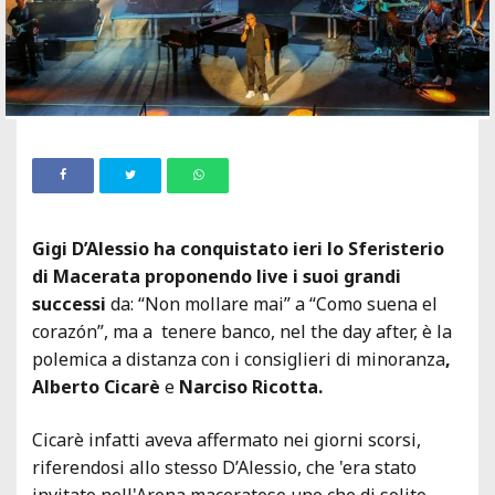
Gigi D’Alessio ha conquistato ieri lo Sferisterio
di Macerata proponendo live i suoi grandi
successi
da: “Non mollare mai” a “Como suena el
corazón”, ma a tenere banco, nel
the day after,
è la
polemica a distanza con i consiglieri di minoranza
,
Alberto Cicarè
e
Narciso Ricotta.
Cicarè infatti aveva affermato nei giorni scorsi,
riferendosi allo stesso D’Alessio, che 'era stato
invitato nell'Arena maceratese uno che di solito