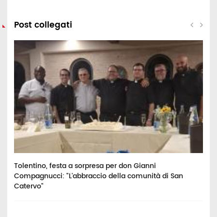
Post collegati
o:
Tolentino, festa a sorpresa per don Gianni
P
Compagnucci: "L'abbraccio della comunità di San
e
Catervo"