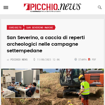
CURIOSITÀ
SAN SEVERINO MARCHE
San Severino, a caccia di reperti
archeologici nelle campagne
settempedane
PICCHIO NEWS
11/08/2023 12:06
STAMPA
PDF
di