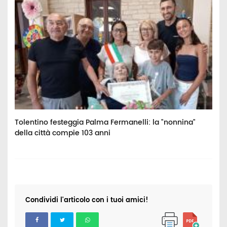
Tolentino festeggia Palma Fermanelli: la "nonnina"
T
della città compie 103 anni
C
C
Condividi l'articolo con i tuoi amici!