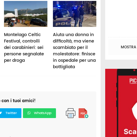
Montelago Celtic
Aiuta una donna in
Controlli al
Festival, controlli
difficoltà, ma viene
Montelago Celti
dei carabinieri: sei
scambiato per il
Festival, due
MOSTRA T
persone segnalate
molestatore: finisce
denunce e 35mi
per droga
in ospedale per una
euro di multe
bottigliata
o con i tuoi amici!
Twitter
WhatsApp