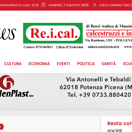
AGGIORNATO ALLE: 10:21
VENERDÌ, 7 AGOSTO 2026
CIELO SERENO (MC
CULTURA
ECONOMIA
EVENTI
POLITICA
SANITÀ
SCU
Resta co
O
social