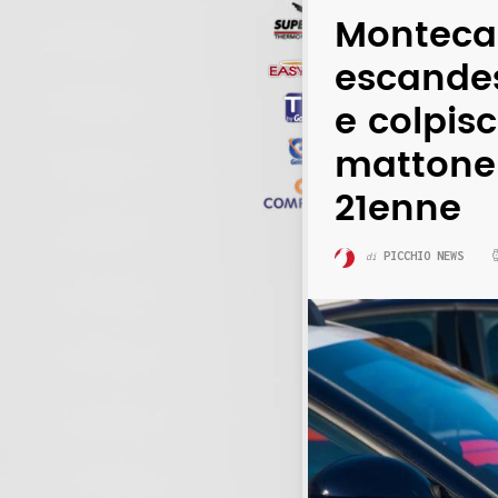
Montecas
escande
e colpis
mattone
21enne
PICCHIO NEWS
di