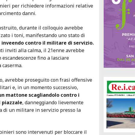
nieri per richiedere informazioni relative
sarcimento danni.
struito, durante il colloquio avrebbe
ato i toni, manifestando uno stato di
 inveendo contro il militare di servizio.
ti inviti alla calma, il 21enne avrebbe
n escandescenze fino a lasciare
a caserma.
no, avrebbe proseguito con frasi offensive
ilitari e, in un momento successivo,
un mattone scagliandolo contro i
l piazzale
, danneggiando lievemente
a di un militare in servizio presso la
binieri sono intervenuti per bloccare il