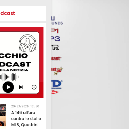
odcast
29/03/2026 12:00
A 146 all’ora
contro le stelle
MLB, Quattrini