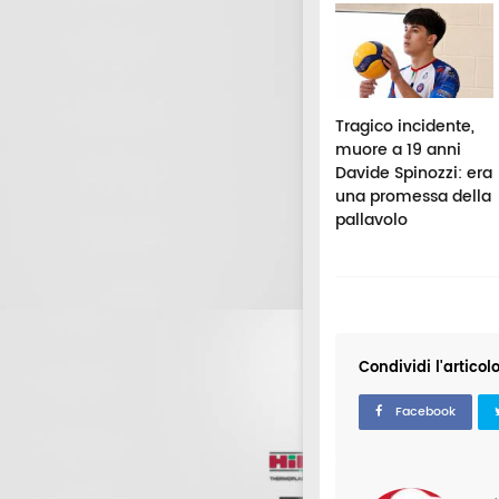
ntrolli al
Macerata,
Tragico incidente,
ntelago Celtic
intervento dei Vigili
muore a 19 anni
stival, due
del fuoco in via
Davide Spinozzi: era
nunce e 35mila
Pancalducci per
una promessa della
ro di multe
una donna chiusa
pallavolo
in casa
Condividi l'articol
Facebook