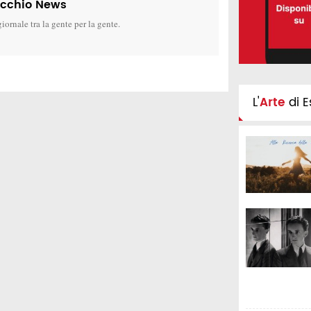
icchio News
giornale tra la gente per la gente.
L'
Arte
di E