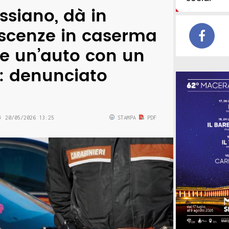
siano, dà in
scenze in caserma
ce un’auto con un
: denunciato
20/05/2026 13:25
STAMPA
PDF