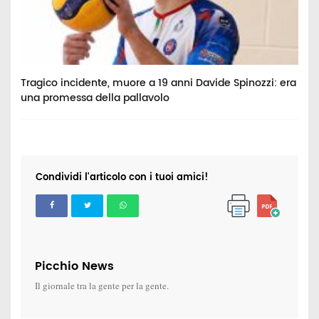
Tragico incidente, muore a 19 anni Davide Spinozzi: era
M
una promessa della pallavolo
p
Condividi l'articolo con i tuoi amici!
Picchio News
Il giornale tra la gente per la gente.