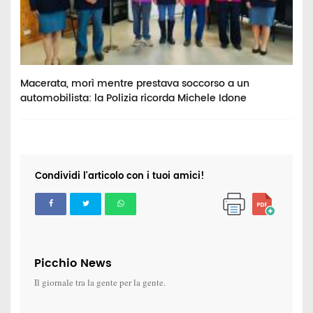
Macerata, morì mentre prestava soccorso a un
V
automobilista: la Polizia ricorda Michele Idone
c
Condividi l'articolo con i tuoi amici!
Picchio News
Il giornale tra la gente per la gente.