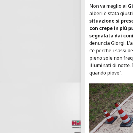
Non va meglio ai
Gi
alberi è stata giust
situazione si pres
con crepe in più pu
segnalata dai coni
denuncia Giorgi. L'
c’è perché i sassi de
pieno sole non freq
illuminati di notte.
quando piove".