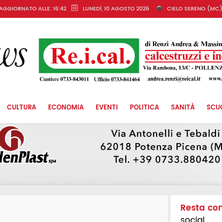
AGGIORNATO ALLE: 16:42
LUNEDÌ, 10 AGOSTO 2026
CIELO SERENO (MC
CULTURA
ECONOMIA
EVENTI
POLITICA
SANITÀ
SCU
Resta co
social