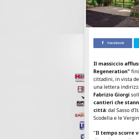
Facebook
Il massiccio afflus
Regeneration"
fin
cittadini, in vista 
una lettera indiriz
Fabrizio Giorgi
soll
cantieri che stann
città
: dal Sasso d’
Scodella e le Vergin
"
Il tempo scorre v