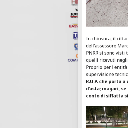
In chiusura, il citt
dell'assessore March
PNRR si sono visti 
quelli ricevuti negl
Proprio per l'entità 
supervisione tecnica
R.U.P. che porta a
d’asta; magari, se
conto di siffatta