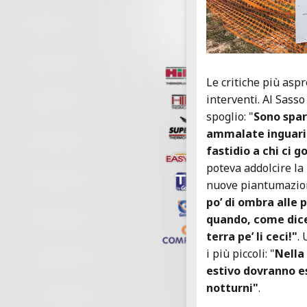
Le critiche più asp
interventi. Al Sasso
spoglio: "
Sono spar
ammalate inguarib
fastidio a chi ci 
poteva addolcire la
nuove piantumazion
po’ di ombra alle 
quando, come dice
terra pe’ li ceci!"
.
i più piccoli: "
Nella
estivo dovranno es
notturni"
.