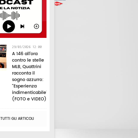
29/03/2026 12:00
A 146 all’ora
contro le stelle
MLB, Quattrini
racconta il
sogno azzurro:
"Esperienza
indimenticabile"
(FOTO e VIDEO)
UTTI GLI ARTICOLI