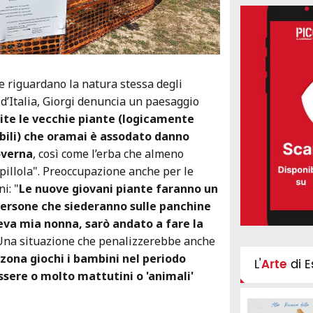
re riguardano la natura stessa degli
 d’Italia, Giorgi denuncia un paesaggio
ite le vecchie piante (logicamente
ili) che oramai è assodato danno
governa
, così come l’erba che almeno
 pillola". Preoccupazione anche per le
i: "
Le nuove giovani piante faranno un
persone che siederanno sulle panchine
va mia nonna, sarò andato a fare la
 Una situazione che penalizzerebbe anche
 zona giochi i bambini nel periodo
L'
Arte
di E
sere o molto mattutini o 'animali'