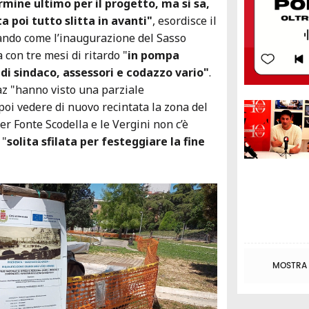
rmine ultimo per il progetto, ma si sa,
a poi tutto slitta in avanti"
, esordisce il
eando come l’inaugurazione del Sasso
a con tre mesi di ritardo "
in pompa
di sindaco, assessori e codazzo vario"
.
az "hanno visto una parziale
oi vedere di nuovo recintata la zona del
er Fonte Scodella e le Vergini non c’è
 "
solita sfilata per festeggiare la fine
MOSTRA T