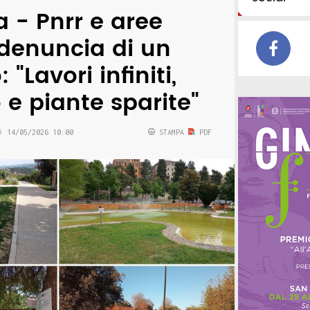
 - Pnrr e aree
a denuncia di un
 "Lavori infiniti,
e piante sparite"
14/05/2026 10:00
STAMPA
PDF