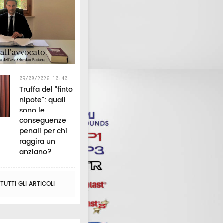
09/08/2026 10:40
Truffa del "finto
nipote": quali
sono le
conseguenze
penali per chi
raggira un
anziano?
UTTI GLI ARTICOLI
Pieve Torina punta
È morto Jorge
Bambini perf