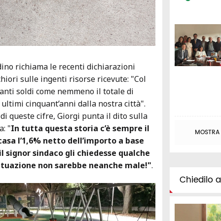
adino richiama le recenti dichiarazioni
iori sulle ingenti risorse ricevute: "Col
tanti soldi come nemmeno il totale di
i ultimi cinquant’anni dalla nostra città".
di queste cifre, Giorgi punta il dito sulla
: "
In tutta questa storia c’è sempre il
MOSTRA T
 casa l’1,6% netto dell’importo a base
 il signor sindaco gli chiedesse qualche
 situazione non sarebbe neanche male!"
.
Chiedilo al