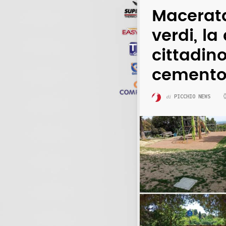
Macerata
verdi, l
cittadino:
cemento 
PICCHIO NEWS
di