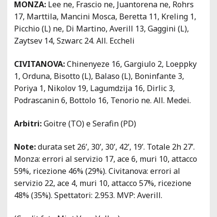
MONZA:
Lee ne, Frascio ne, Juantorena ne, Rohrs
17, Marttila, Mancini Mosca, Beretta 11, Kreling 1,
Picchio (L) ne, Di Martino, Averill 13, Gaggini (L),
Zaytsev 14, Szwarc 24. All. Eccheli
CIVITANOVA:
Chinenyeze 16, Gargiulo 2, Loeppky
1, Orduna, Bisotto (L), Balaso (L), Boninfante 3,
Poriya 1, Nikolov 19, Lagumdzija 16, Dirlic 3,
Podrascanin 6, Bottolo 16, Tenorio ne. All. Medei.
Arbitri:
Goitre (TO) e Serafin (PD)
Note:
durata set 26’, 30’, 30’, 42’, 19’. Totale 2h 27’.
Monza: errori al servizio 17, ace 6, muri 10, attacco
59%, ricezione 46% (29%). Civitanova: errori al
servizio 22, ace 4, muri 10, attacco 57%, ricezione
48% (35%). Spettatori: 2.953. MVP: Averill.