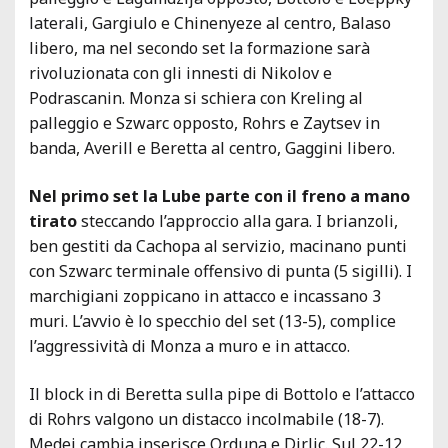
laterali, Gargiulo e Chinenyeze al centro, Balaso
libero, ma nel secondo set la formazione sarà
rivoluzionata con gli innesti di Nikolov e
Podrascanin. Monza si schiera con Kreling al
palleggio e Szwarc opposto, Rohrs e Zaytsev in
banda, Averill e Beretta al centro, Gaggini libero.
Nel primo set la Lube parte con il freno a mano
tirato
steccando l’approccio alla gara. I brianzoli,
ben gestiti da Cachopa al servizio, macinano punti
con Szwarc terminale offensivo di punta (5 sigilli). I
marchigiani zoppicano in attacco e incassano 3
muri. L’avvio è lo specchio del set (13-5), complice
l’aggressività di Monza a muro e in attacco.
Il block in di Beretta sulla pipe di Bottolo e l’attacco
di Rohrs valgono un distacco incolmabile (18-7).
Medei cambia inserisce Orduna e Dirlic. Sul 22-12