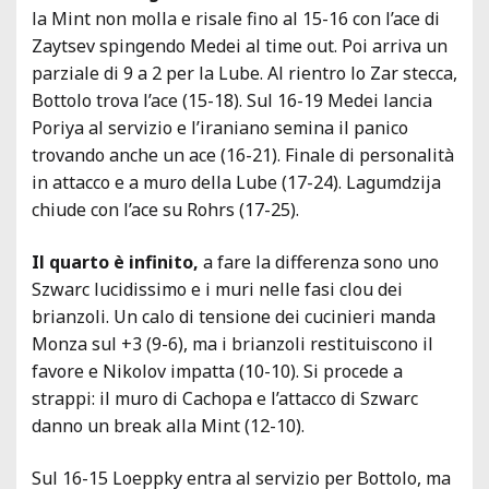
la Mint non molla e risale fino al 15-16 con l’ace di
Zaytsev spingendo Medei al time out. Poi arriva un
parziale di 9 a 2 per la Lube. Al rientro lo Zar stecca,
Bottolo trova l’ace (15-18). Sul 16-19 Medei lancia
Poriya al servizio e l’iraniano semina il panico
trovando anche un ace (16-21). Finale di personalità
in attacco e a muro della Lube (17-24). Lagumdzija
chiude con l’ace su Rohrs (17-25).
Il quarto è infinito,
a fare la differenza sono uno
Szwarc lucidissimo e i muri nelle fasi clou dei
brianzoli. Un calo di tensione dei cucinieri manda
Monza sul +3 (9-6), ma i brianzoli restituiscono il
favore e Nikolov impatta (10-10). Si procede a
strappi: il muro di Cachopa e l’attacco di Szwarc
danno un break alla Mint (12-10).
Sul 16-15 Loeppky entra al servizio per Bottolo, ma