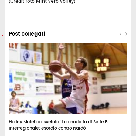
(Credit foto Mint Vero Volley)
Post collegati
Halley Matelica, svelato il calendario di Serie B
K
Interregionale: esordio contro Nardò
e