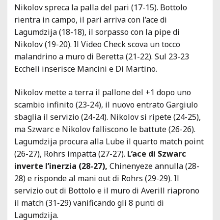
Nikolov spreca la palla del pari (17-15). Bottolo
rientra in campo, il pari arriva con l’ace di
Lagumdzija (18-18), il sorpasso con la pipe di
Nikolov (19-20). Il Video Check scova un tocco
malandrino a muro di Beretta (21-22). Sul 23-23
Eccheli inserisce Mancini e Di Martino.
Nikolov mette a terra il pallone del +1 dopo uno
scambio infinito (23-24), il nuovo entrato Gargiulo
sbaglia il servizio (24-24). Nikolov si ripete (24-25),
ma Szwarc e Nikolov falliscono le battute (26-26).
Lagumdzija procura alla Lube il quarto match point
(26-27), Rohrs impatta (27-27).
L’ace di Szwarc
inverte l’inerzia (28-27),
Chinenyeze annulla (28-
28) e risponde al mani out di Rohrs (29-29). Il
servizio out di Bottolo e il muro di Averill riaprono
il match (31-29) vanificando gli 8 punti di
Lagumdzija.