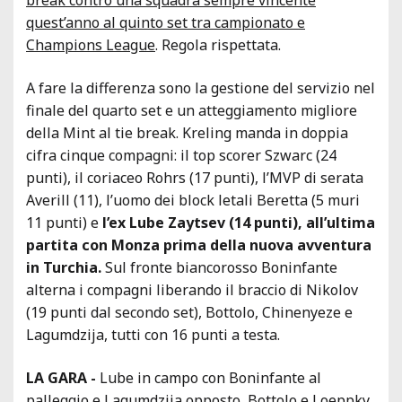
quest’anno al quinto set tra campionato e
Champions League
. Regola rispettata.
A fare la differenza sono la gestione del servizio nel
finale del quarto set e un atteggiamento migliore
della Mint al tie break. Kreling manda in doppia
cifra cinque compagni: il top scorer Szwarc (24
punti), il coriaceo Rohrs (17 punti), l’MVP di serata
Averill (11), l’uomo dei block letali Beretta (5 muri
11 punti) e
l’ex Lube Zaytsev (14 punti), all’ultima
partita con Monza prima della nuova avventura
in Turchia.
Sul fronte biancorosso Boninfante
alterna i compagni liberando il braccio di Nikolov
(19 punti dal secondo set), Bottolo, Chinenyeze e
Lagumdzija, tutti con 16 punti a testa.
LA GARA -
Lube in campo con Boninfante al
palleggio e Lagumdzija opposto, Bottolo e Loeppky