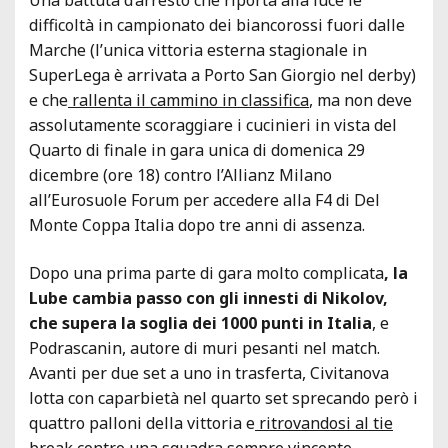
difficoltà in campionato dei biancorossi fuori dalle
Marche (l’unica vittoria esterna stagionale in
SuperLega è arrivata a Porto San Giorgio nel derby)
e che
rallenta il cammino in classifica
, ma non deve
assolutamente scoraggiare i cucinieri in vista del
Quarto di finale in gara unica di domenica 29
dicembre (ore 18) contro l’Allianz Milano
all’Eurosuole Forum per accedere alla F4 di Del
Monte Coppa Italia dopo tre anni di assenza.
Dopo una prima parte di gara molto complicata
, la
Lube cambia passo con gli innesti di Nikolov,
che supera la soglia dei 1000 punti in Italia
, e
Podrascanin, autore di muri pesanti nel match.
Avanti per due set a uno in trasferta, Civitanova
lotta con caparbietà nel quarto set sprecando però i
quattro palloni della vittoria e
ritrovandosi al tie
break contro una squadra sempre vincente