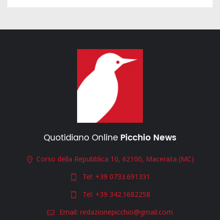
Quotidiano Online
Picchio News
Corso della Repubblica 10, 62100, Macerata (MC)
Tel:
+39 0733.691331
Tel:
+39 342.1682258
Email:
redazionepicchio@gmail.com