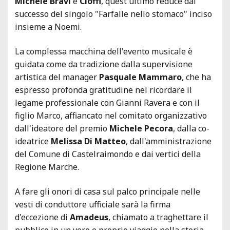
Michele Bravi
e
Cioffi
, quest'ultimo reduce dal
successo del singolo "Farfalle nello stomaco" inciso
insieme a Noemi.
La complessa macchina dell'evento musicale è
guidata come da tradizione dalla supervisione
artistica del manager
Pasquale Mammaro
, che ha
espresso profonda gratitudine nel ricordare il
legame professionale con Gianni Ravera e con il
figlio Marco, affiancato nel comitato organizzativo
dall'ideatore del premio
Michele Pecora
, dalla co-
ideatrice
Melissa Di Matteo
, dall'amministrazione
del Comune di Castelraimondo e dai vertici della
Regione Marche.
A fare gli onori di casa sul palco principale nelle
vesti di conduttore ufficiale sarà la firma
d'eccezione di
Amadeus
, chiamato a traghettare il
pubblico in un vero e proprio viaggio nella storia