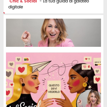
"
Chic & Social
" - La tua guida al galateo
digitale