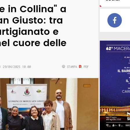
e in Collina" a
n Giusto: tra
artigianato e
nel cuore delle
29/04/2025 10:00
STAMPA
PDF