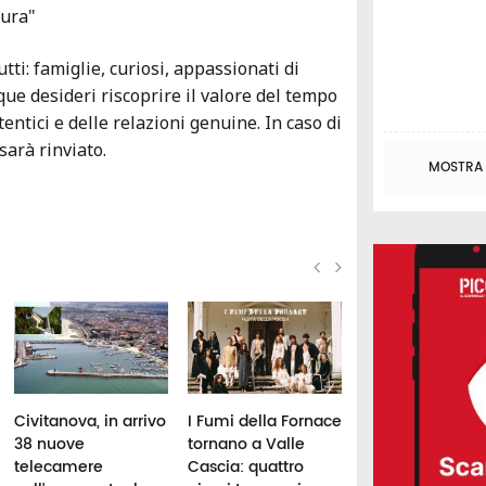
tura"
utti: famiglie, curiosi, appassionati di
que desideri riscoprire il valore del tempo
tentici e delle relazioni genuine. In caso di
sarà rinviato.
MOSTRA T
Civitanova, in arrivo
I Fumi della Fornace
Eclissi di Sole e
38 nuove
tornano a Valle
stelle cadenti: il
telecamere
Cascia: quattro
agosto il cielo