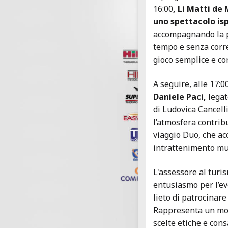
16:00
, Li Matti d
uno spettacolo isp
accompagnando la p
tempo e senza corr
gioco semplice e co
A seguire, alle 17:0
Daniele Paci,
legat
di Ludovica Cancelli
l’atmosfera contrib
viaggio Duo, che a
intrattenimento mus
L'assessore al turi
entusiasmo per l’ev
lieto di patrocinare
Rappresenta un mom
scelte etiche e con