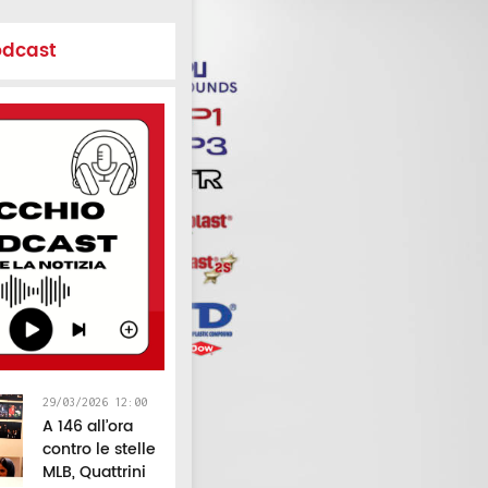
odcast
29/03/2026 12:00
A 146 all’ora
contro le stelle
MLB, Quattrini