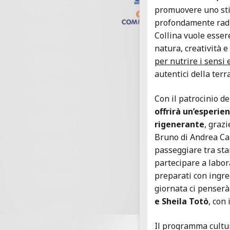
promuovere uno stile
profondamente radic
Collina vuole esser
natura, creatività e
per nutrire i sensi e
autentici della terra
Con il patrocinio d
offrirà un’esperie
rigenerante
, grazi
Bruno di Andrea Canc
passeggiare tra stan
partecipare a labor
preparati con ingred
giornata ci penserà
e Sheila Totò
, con 
Il programma cultur