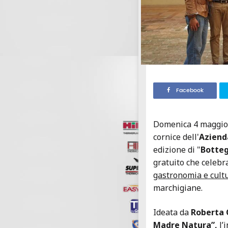
Facebook
Domenica 4 maggio, 
cornice dell'
Aziend
edizione di "
Botteg
gratuito che celebra
gastronomia e cult
marchigiane.
Ideata da
Roberta C
Madre Natura”,
l’i