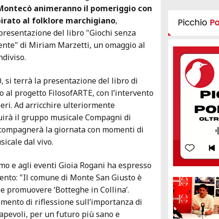
e Montecò animeranno il pomeriggio con
irato al folklore marchigiano
,
Picchio
P
resentazione del libro "Giochi senza
ente" di Miriam Marzetti, un omaggio al
ndiviso.
0, si terrà la presentazione del libro di
o al progetto FilosofARTE, con l’intervento
eri. Ad arricchire ulteriormente
uirà il gruppo musicale Compagni di
ccompagnerà la giornata con momenti di
icale dal vivo.
smo e agli eventi Gioia Rogani ha espresso
ento: "Il comune di Monte San Giusto è
 e promuovere ‘Botteghe in Collina’.
ento di riflessione sull’importanza di
sapevoli, per un futuro più sano e