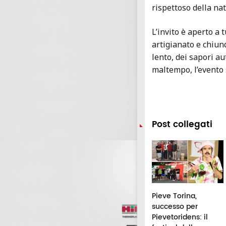
rispettoso della na
L’invito è aperto a t
artigianato e chiun
lento, dei sapori au
maltempo, l’evento 
Post collegati
issi di Sole e
Porto Potenza,
Pieve Torina,
lle cadenti: il 12
tornano i Fuochi di
successo per
osto il cielo
Sant'Anna: c'è la
Pievetoridens: il