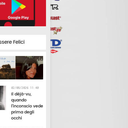
nuova data per lo
festival della
nell'area po
o
spettacolo sul mare
comicità chiude
rche
con Nicola Virdis
ssere Felici
02/08/2026 11:40
Il déjà-vu,
quando
l’inconscio vede
prima degli
occhi