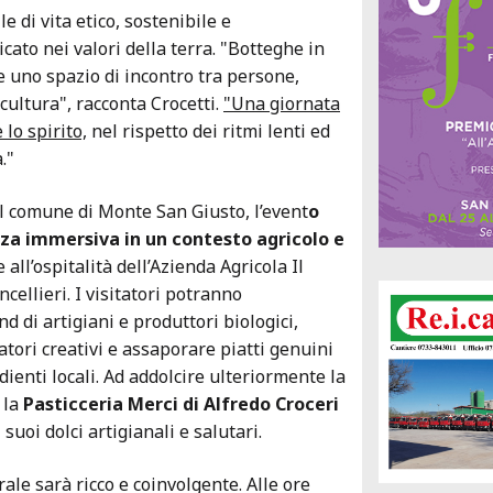
 di vita etico, sostenibile e
ato nei valori della terra. "Botteghe in
e uno spazio di incontro tra persone,
 cultura", racconta Crocetti.
"Una giornata
 lo spirito,
nel rispetto dei ritmi lenti ed
."
el comune di Monte San Giusto, l’event
o
nza immersiva in un contesto agricolo e
e all’ospitalità dell’Azienda Agricola Il
ellieri. I visitatori potranno
d di artigiani e produttori biologici,
atori creativi e assaporare piatti genuini
ienti locali. Ad addolcire ulteriormente la
 la
Pasticceria Merci di Alfredo Croceri
i suoi dolci artigianali e salutari.
ale sarà ricco e coinvolgente. Alle ore