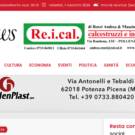
GGIORNATO ALLE: 20:10
VENERDÌ, 7 AGOSTO 2026
POCHE NUVOLE (MC
CULTURA
ECONOMIA
EVENTI
POLITICA
SANITÀ
SCU
Resta co
STO
social