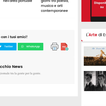
nell'area portuale
giorni tra poesia,
regala uno
musica e arti
spettacolo unic
contemporanee
anche nelle Ma
L'
Arte
di E
o con i tuoi amici!
Twitter
WhatsApp
icchio News
giornale tra la gente per la gente.