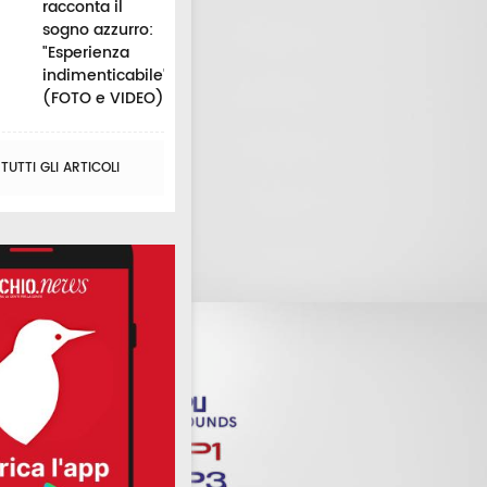
racconta il
sogno azzurro:
"Esperienza
indimenticabile"
(FOTO e VIDEO)
UTTI GLI ARTICOLI
Porto Potenza,
Pieve Torina,
Civitanova, 
 12
tornano i Fuochi di
successo per
38 nuove
Sant'Anna: c'è la
Pievetoridens: il
telecamere