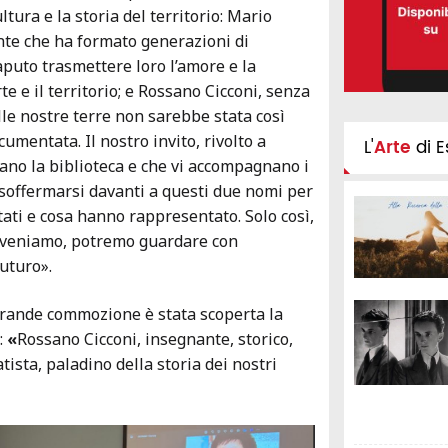
ltura e la storia del territorio: Mario
nte che ha formato generazioni di
aputo trasmettere loro l’amore e la
e e il territorio; e Rossano Cicconi, senza
elle nostre terre non sarebbe stata così
cumentata. Il nostro invito, rivolto a
L'
Arte
di E
ano la biblioteca e che vi accompagnano i
i soffermarsi davanti a questi due nomi per
tati e cosa hanno rappresentato. Solo così,
 veniamo, potremo guardare con
uturo».
rande commozione è stata scoperta la
:
«
Rossano Cicconi, insegnante, storico,
ista, paladino della storia dei nostri