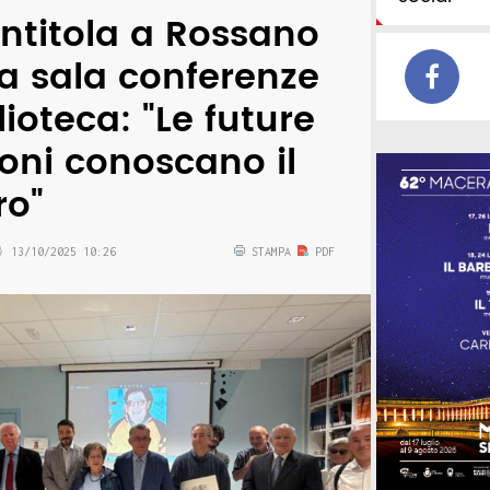
intitola a Rossano
la sala conferenze
lioteca: "Le future
oni conoscano il
ro"
13/10/2025 10:26
STAMPA
PDF