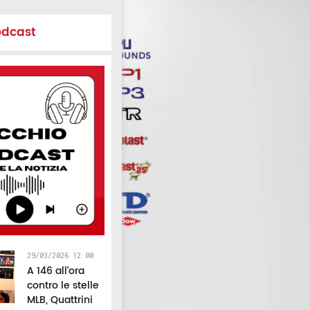
odcast
29/03/2026 12:00
A 146 all’ora
contro le stelle
MLB, Quattrini