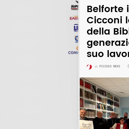
Belforte 
Cicconi 
della Bib
generazi
suo lavo
PICCHIO NEWS
di