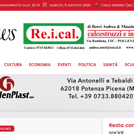
AGGIORNATO ALLE: 20:10
SABATO, 8 AGOSTO 2026
CIELO SERENO (MC
CULTURA
ECONOMIA
EVENTI
POLITICA
SANITÀ
SCU
Resta co
CHIENTI
social