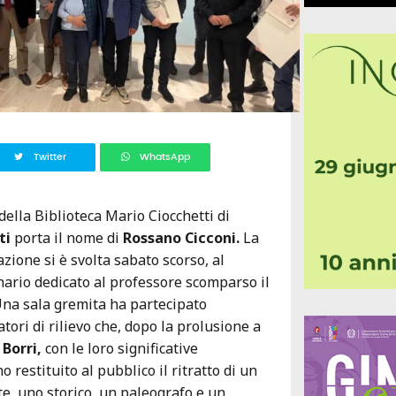
Twitter
WhatsApp
della Biblioteca Mario Ciocchetti di
ti
porta il nome di
Rossano Cicconi.
La
azione si è svolta sabato scorso, al
ario dedicato al professore scomparso il
Una sala gremita ha partecipato
latori di rilievo che, dopo la prolusione a
Borri,
con le loro significative
restituito al pubblico il ritratto di un
, uno storico, un paleografo e un