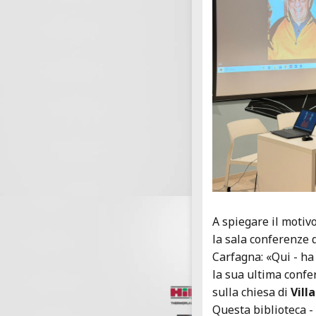
A spiegare il motivo
la sala conferenze d
Carfagna: «Qui - ha 
la sua ultima confe
sulla chiesa di
Vill
Questa biblioteca -