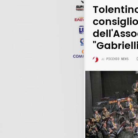
Tolentino
consiglio
dell'Ass
"Gabriell
PICCHIO NEWS
di