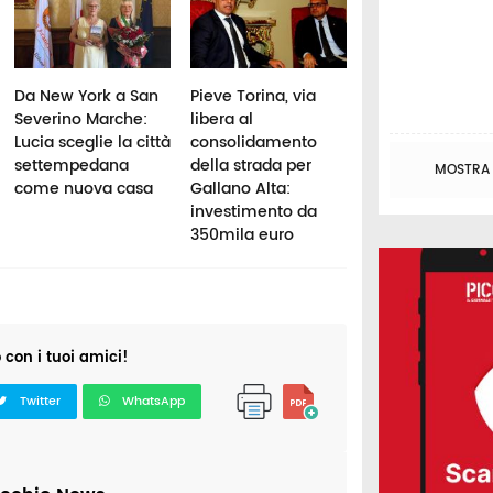
Da New York a San
Pieve Torina, via
Porto Recanati,
Severino Marche:
libera al
sversamento da
Lucia sceglie la città
consolidamento
feretro nel cimit
settempedana
della strada per
Michelini: "Garan
MOSTRA T
come nuova casa
Gallano Alta:
tutte le verifiche
investimento da
previste"
350mila euro
o con i tuoi amici!
Twitter
WhatsApp