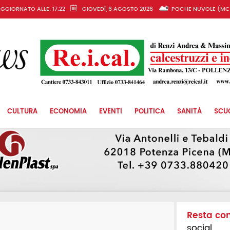
GGIORNATO ALLE: 17:22
GIOVEDÌ, 6 AGOSTO 2026
POCHE NUVOLE (MC
CULTURA
ECONOMIA
EVENTI
POLITICA
SANITÀ
SCU
Resta co
social