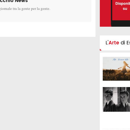
icchio News
giornale tra la gente per la gente.
L'
Arte
di E