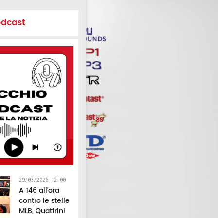
odcast
29/03/2026 12:00
A 146 all’ora
contro le stelle
MLB, Quattrini