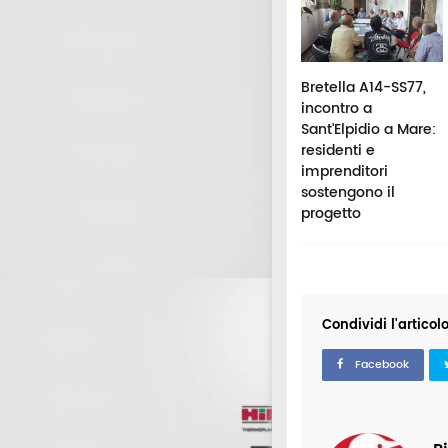
rto Recanati,
Comune di
Bretella A14-SS77,
ersamento da un
Macerata, linee
incontro a
retro nel cimitero.
telefoniche
Sant'Elpidio a Mare:
chelini: "Garantite
temporaneamente
residenti e
te le verifiche
fuori servizio: ecco
imprenditori
eviste"
il motivo
sostengono il
progetto
Condividi l'articol
Facebook