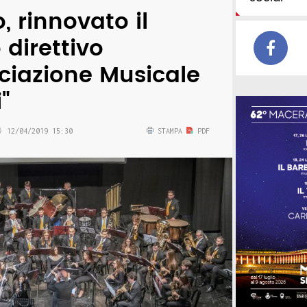
, rinnovato il
 direttivo
ociazione Musicale
i"
12/04/2019 15:30
STAMPA
PDF