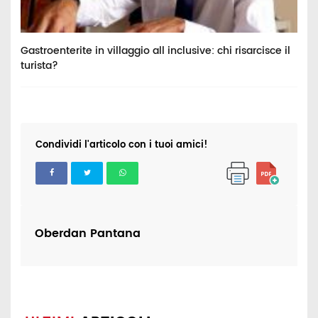
no
Gastroenterite in villaggio all inclusive: chi risarcisce il
R
o
turista?
r
Condividi l'articolo con i tuoi amici!
Oberdan Pantana