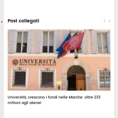
Post collegati
hi
Università, crescono i fondi nelle Marche: oltre 233
S
milioni agli atenei
s
e