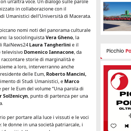
Con un’altra voce. Un dialogo sulle parole
nizzato in collaborazione con il
di Umanistici dell’Università di Macerata.
spiccano nomi noti del panorama culturale
iano: la sociolinguista
Vera Gheno
, la
 di RaiNews24
Laura Tangherlini
e il
Picchio
P
 televisivo
Domenico Iannacone
, da
raccontare storie di marginalità e
Insieme a loro, interverranno anche
residente delle Eum,
Roberto Mancini,
timento di Studi Umanistici, e
Marco
 per le Eum del volume “Una parola di
r Solženicyn
, punto di partenza per una
a.
o per portare alla luce i vissuti e le voci
 le donne in una società patriarcale, i