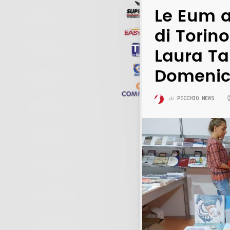
Le Eum a
di Torin
Laura Ta
Domenic
PICCHIO NEWS
di