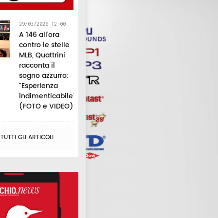
29/03/2026 12:00
A 146 all’ora
contro le stelle
MLB, Quattrini
racconta il
sogno azzurro:
"Esperienza
indimenticabile"
(FOTO e VIDEO)
UTTI GLI ARTICOLI