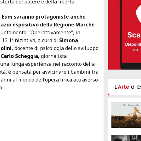
storto del potere e della libertà.
e Eum saranno protagoniste anche
spazio espositivo della Regione Marche
untamento: “Operattivamente”, in
3. L’iniziativa, a cura di
Simona
olini,
docente di psicologia dello sviluppo
e
Carlo Scheggia,
giornalista
 una lunga esperienza nel racconto della
età, è pensata per avvicinare i bambini tra
i anni al mondo dell’opera lirica attraverso
L'
Arte
di E
a.