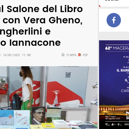
l Salone del Libro
o con Vera Gheno,
ngherlini e
o Iannacone
16/05/2025 13:00
STAMPA
PDF