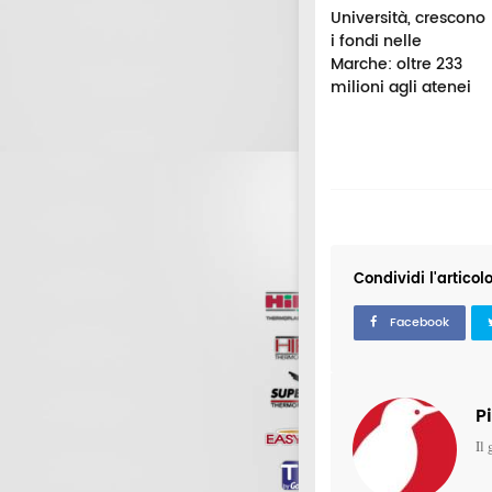
loggi per
L'Università di
Università, crescono
iversitari: carenza
Macerata cerca
i fondi nelle
posti letto
esperti: fino a 16
Marche: oltre 233
nostante i nuovi
incarichi per
milioni agli atenei
vestimenti
inclusione e
comunicazione
Condividi l'articol
Facebook
P
Il 