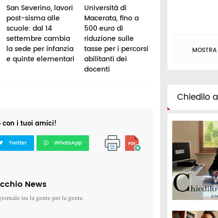
San Severino, lavori
Università di
Alloggi per
post-sisma alle
Macerata, fino a
universitari: car
scuole: dal 14
500 euro di
di posti letto
settembre cambia
riduzione sulle
nonostante i nu
la sede per infanzia
tasse per i percorsi
investimenti
MOSTRA T
e quinte elementari
abilitanti dei
docenti
Chiedilo al
o con i tuoi amici!
Twitter
WhatsApp
icchio News
giornale tra la gente per la gente.