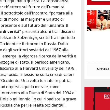
hi fuggiti dalla guerra. La consonanza
er riflettere sul futuro dell’umanità.
il sottotitolo dell’incontro, “portare alla
voci di mondi al margine” è un atto di
presente e sul futuro dell’umanità. Il
a di verità”
presenta alcuni tra i discorsi
Aleksandr Solženicyn, scritti tra il periodo
n Occidente e il ritorno in Russia. Dalla
 degli scrittori sovietici del 1967 alla
, emerge la vigorosa ricerca della verità e
enzogne di stato. Il periodo americano,
iscorso alla Harvard University del 1978,
MOSTRA T
na lucida riflessione sulla crisi di valori
’Occidente. Una volta tornato in patria,
 ad ergersi a guida morale, come
 intervento alla Duma di Stato del 1994 e i
d’inizio millennio, in cui ribadisce la grave
 Russia che per le realtà occidentali,