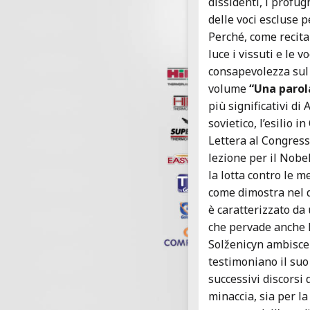
dissidenti, i profug
delle voci escluse p
Perché, come recita 
luce i vissuti e le 
consapevolezza sul 
volume
“Una parol
più significativi di 
sovietico, l’esilio i
Lettera al Congresso
lezione per il Nobel
la lotta contro le m
come dimostra nel d
è caratterizzato da u
che pervade anche l
Solženicyn ambisce
testimoniano il suo
successivi discorsi 
minaccia, sia per la