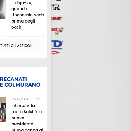
Il déjà-vu,
quando
l’inconscio vede
prima degli
occhi
UTTI GLI ARTICOLI
09/07/2026 18:26
Infinito Vita,
Laura Salvi è la
nuova
presidente:
prima donna al