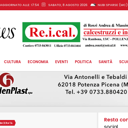
AGGIORNATO ALLE: 17:54
SABATO, 8 AGOSTO 2026
NUBI SPARSE (MC)
CULTURA
ECONOMIA
EVENTI
POLITICA
SANITÀ
SCU
Resta co
MACERATA
social