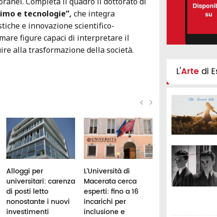
anei. Completa il quadro il dottorato di
mo e tecnologie”,
che integra
iche e innovazione scientifico-
mare figure capaci di interpretare il
ire alla trasformazione della società.
L'
Arte
di E
Alloggi per
L'Università di
Università di
universitari: carenza
Macerata cerca
Camerino, undic
di posti letto
esperti: fino a 16
nuovi specialisti
nonostante i nuovi
incarichi per
farmacia
investimenti
inclusione e
ospedaliera