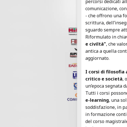
percorsi dedicati al
comunicazione, con i
- che offrono una f
scrittura, dell’ins
sguardo sempre at
Riformulato in chia
e civiltà"
, che valo
antica a quella con
aggiornato.
I corsi di filosofi
critico e società
, 
un’epoca segnata d
Tutti i corsi posso
e-learning
, una so
soddisfazione, in pa
in formazione conti
del corso magistral