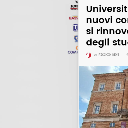
Universi
nuovi co
si rinnov
degli st
PICCHIO NEWS
di