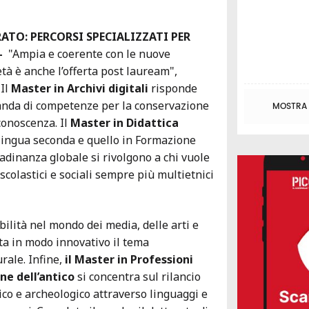
ATO: PERCORSI SPECIALIZZATI PER
-
"Ampia e coerente con le nuove
tà è anche l’offerta post lauream",
 Il
Master in Archivi digitali
risponde
anda di competenze per la conservazione
MOSTRA T
conoscenza. Il
Master in Didattica
ingua seconda e quello in Formazione
tadinanza globale si rivolgono a chi vuole
scolastici e sociali sempre più multietnici
bilità nel mondo dei media, delle arti e
nta in modo innovativo il tema
urale. Infine,
il Master in Professioni
ne dell’antico
si concentra sul rilancio
ico e archeologico attraverso linguaggi e