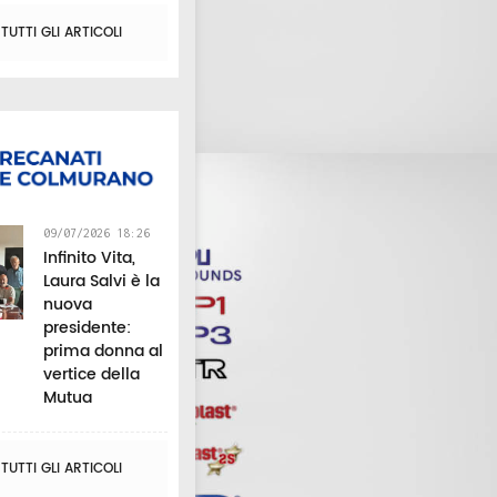
abilitanti dei
UTTI GLI ARTICOLI
docenti
09/07/2026 18:26
Infinito Vita,
Laura Salvi è la
nuova
presidente:
prima donna al
vertice della
Mutua
UTTI GLI ARTICOLI