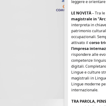
leggere e orientare
LE NOVITÀ -
Tra le
magistrale in "Arc
interpreta in chiav
patrimonio cultural
occupazionali. Semp
attivato il
corso tr
l’impresa internaz
rispondere alle ev
competenze linguis
digitali. Completano 
Lingue e culture str
magistrali in Lingue
Lingue moderne per
internazionale.
TRA PAROLA, PENS