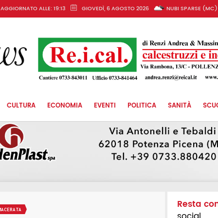
AGGIORNATO ALLE: 19:13
GIOVEDÌ, 6 AGOSTO 2026
NUBI SPARSE (MC)
CULTURA
ECONOMIA
EVENTI
POLITICA
SANITÀ
SCU
Resta co
MACERATA
social