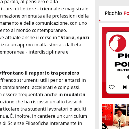
la parola, al pensiero e alla
 corsi di Lettere - triennale e magistrale
Picchio
P
ormazione orientata alle professioni della
egnamento e della comunicazione, con uno
tento al mondo contemporaneo.
ve attuale anche il corso in
"Storia, spazi
rizza un approccio alla storia - dall'età
temporanea - interdisciplinare e
a affrontano il rapporto tra pensiero
offrendo strumenti utili per orientarsi in
a cambiamenti accelerati e complessi.
no essere frequentati anche i
n modalità
luzione che ha riscosso un alto tasso di
rticolare tra studenti lavoratori o adulti
nua. È, inoltre, in cantiere un curriculum
e di Scienze Filosofiche interamente in