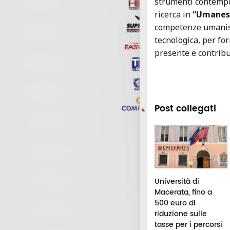
strumenti contempor
ricerca in
“Umanesi
competenze umanist
tecnologica, per for
presente e contribu
Post collegati
iversità di
Macerata, trent'anni
Università di
merino, undici
dopo la maturità, la
Macerata, fino a
ovi specialisti in
5°C del Galilei torna
500 euro di
rmacia
in classe
riduzione sulle
pedaliera
tasse per i percorsi