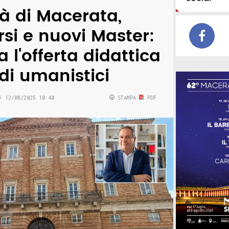
tà di Macerata,
rsi e nuovi Master:
a l'offerta didattica
udi umanistici
12/08/2025 10:40
STAMPA
PDF