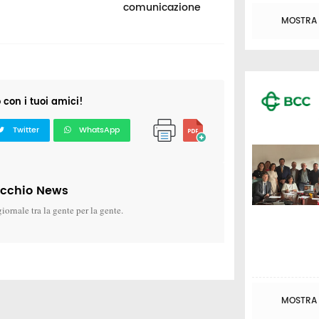
comunicazione
MOSTRA T
o con i tuoi amici!
Twitter
WhatsApp
icchio News
giornale tra la gente per la gente.
MOSTRA T