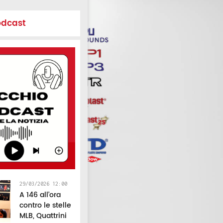
odcast
29/03/2026 12:00
A 146 all’ora
contro le stelle
MLB, Quattrini