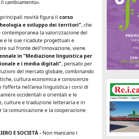
 il cambiamento».
 principali novità figura il
corso
heologia e sviluppo dei territori"
, che
e contemporanea la valorizzazione del
e e le sue ricadute progettuali e
re sul fronte dell’innovazione, viene
iennale in "Mediazione linguistica per
ionale e i media digitali"
, pensato per
oluzioni del mercato globale, combinando
tiche, cultura economica e conoscenze
l’offerta nell’area linguistica i corsi di
aniere occidentali e orientali e le
, culture e traduzione letteraria e in
 la comunicazione e la cooperazione
IERO E SOCIETÀ -
Non mancano i