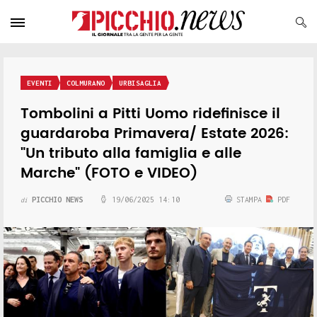
EVENTI
COLMURANO
URBISAGLIA
Tombolini a Pitti Uomo ridefinisce il
guardaroba Primavera/ Estate 2026:
"Un tributo alla famiglia e alle
Marche" (FOTO e VIDEO)
PICCHIO NEWS
19/06/2025 14:10
STAMPA
PDF
di