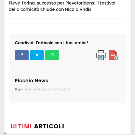
Pieve Torina, successo per Pievetoridens: il festival
C
della comicità chiude con Nicola Virdis
p
Condividi l'articolo con i tuoi amici!
Picchio News
Il giornale tra la gente per la gente.
ULTIMI
ARTICOLI