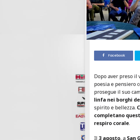
Facebook
Dopo aver preso il v
poesia e pensiero c
prosegue il suo c
linfa nei borghi d
spirito e bellezza.
C
completano questo
respiro corale
.
Il
3 agosto
, a
San 