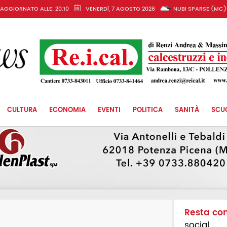
AGGIORNATO ALLE: 20:10
VENERDÌ, 7 AGOSTO 2026
NUBI SPARSE (MC)
CULTURA
ECONOMIA
EVENTI
POLITICA
SANITÀ
SCU
Resta co
social