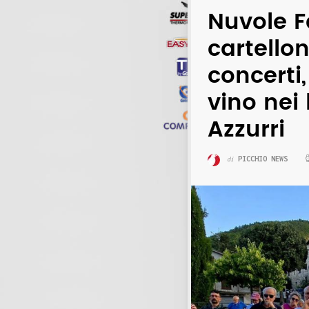
Nuvole Fe
cartello
concerti,
vino nei
Azzurri
PICCHIO NEWS
di