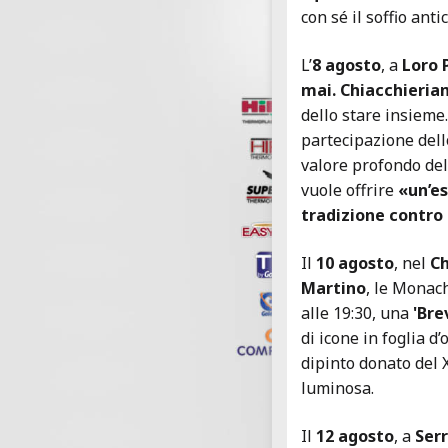
con sé il soffio anti
L’
8 agosto
, a
Loro 
mai. Chiacchieri
dello stare insieme.
partecipazione dell
valore profondo del
vuole offrire
«un’es
tradizione contro 
Il
10 agosto
, nel
Ch
Martino
, le Monac
alle 19:30, una
'Bre
di icone in foglia d
dipinto donato del X
luminosa.
Il
12 agosto
, a
Ser