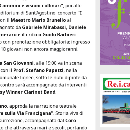
Cammini e visioni collinari”
, poi alle
uditorium di Sant’Agostino, concerto
"I
con il
Maestro Mario Brunello
al
pagnato da
Gabriele Mirabassi, Daniele
eraro e il critico Guido Barbieri
.
 con prenotazione obbligatoria; ingresso
i 18 giovani non ancora maggiorenni.
a San Giovanni
, alle 19:00 va in scena
"
con il
Prof. Stefano Papetti
, nella
comunale ligneo, sotto le nubi dipinte da
incontro sarà accompagnato da interventi
sy Winner Clarinet Band
.
ano
, approda la narrazione teatrale
re sulla Via Francigena"
. Storia viva di
esurrezione, accompagnata dal
Coro
nto che attraversa mari e secoli, portando