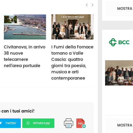
MOSTRA T
Civitanova, in arrivo
I Fumi della Fornace
Eclissi di Sole e
38 nuove
tornano a Valle
stelle cadenti: il
telecamere
Cascia: quattro
agosto il cielo
nell'area portuale
giorni tra poesia,
regala uno
musica e arti
spettacolo unic
contemporanee
anche nelle Ma
o con i tuoi amici!
Twitter
WhatsApp
MOSTRA T