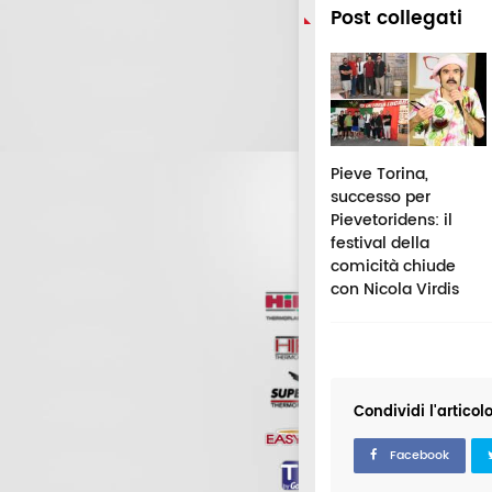
Post collegati
issi di Sole e
Porto Potenza,
Pieve Torina,
lle cadenti: il 12
tornano i Fuochi di
successo per
osto il cielo
Sant'Anna: c'è la
Pievetoridens: il
gala uno
nuova data per lo
festival della
ettacolo unico
spettacolo sul mare
comicità chiude
che nelle Marche
con Nicola Virdis
Condividi l'articol
Facebook