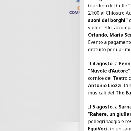
Giardino del Colle
“
21:00 al Chiostro A
suoni dei borghi"
violoncello, accom
Orlando, Maria Sem
Evento a pagamento
gratuito per i prim
Il
4 agosto
, a
Penn
"Nuvole d’Autore
cornice del Teatro 
Antonio Liozzi
. L’
musicali del
The Ea
Il
5 agosto
, a
Sarn
"
Rahere, un giulla
pellegrinaggio e r
EquiVoci
, in un ca