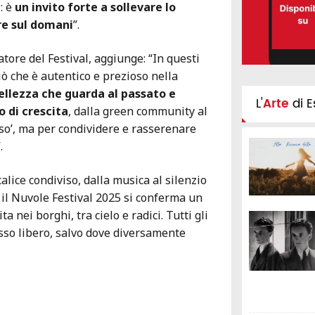
: è
un invito forte a sollevare lo
re sul domani
”.
ratore del Festival, aggiunge: “In questi
iò che è autentico e prezioso nella
ellezza che guarda al passato e
L'
Arte
di E
 di crescita
, dalla green community al
so’, ma per condividere e rasserenare
.
alice condiviso, dalla musica al silenzio
, il Nuvole Festival 2025 si conferma un
ita nei borghi, tra cielo e radici. Tutti gli
sso libero, salvo dove diversamente