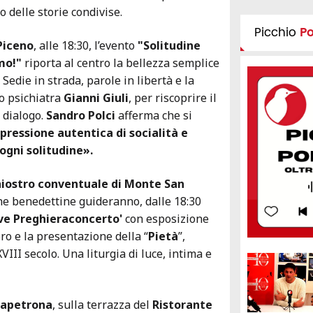
co delle storie condivise.
Picchio
P
Piceno
, alle 18:30, l’evento
"Solitudine
amo!"
riporta al centro la bellezza semplice
 Sedie in strada, parole in libertà e la
o psichiatra
Gianni Giuli
, per riscoprire il
 dialogo.
Sandro Polci
afferma che si
pressione autentica di socialità e
ogni solitudine».
iostro conventuale di Monte San
he benedettine guideranno, dalle 18:30
ve Preghieraconcerto'
con esposizione
’oro e la presentazione della “
Pietà
”,
VIII secolo. Una liturgia di luce, intima e
rapetrona
, sulla terrazza del
Ristorante