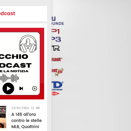
odcast
29/03/2026 12:00
A 146 all’ora
contro le stelle
MLB, Quattrini