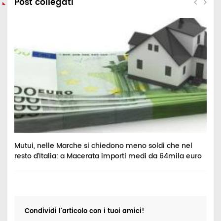
Post collegati
o
Mutui, nelle Marche si chiedono meno soldi che nel
C
resto d’Italia: a Macerata importi medi da 64mila euro
a
Condividi l'articolo con i tuoi amici!