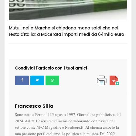
o
Mutui, nelle Marche si chiedono meno soldi che nel
C
resto d’Italia: a Macerata importi medi da 64mila euro
a
Condividi l'articolo con i tuoi amici!
Francesco Silla
Sono nato a Fermo il 15 agosto 1997. Giornalista pubblicista dal
2024, dal 2019 scrivo di cinema collaborando con riviste del
settore come NPC Magazine e N3rdcore.it. Al cinema associo la
mia passione per il ciclismo, la politica e la musica. Dal 2022