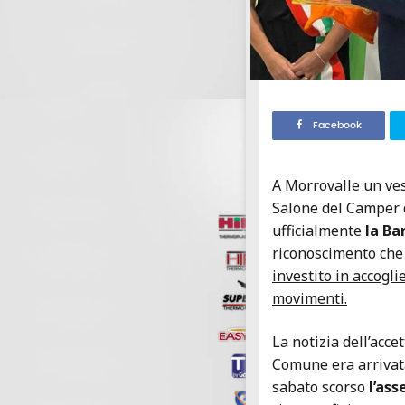
Facebook
A Morrovalle un vess
Salone del Camper d
ufficialmente
la Ban
riconoscimento che
investito in accogli
movimenti.
La notizia dell’acc
Comune era arrivata
sabato scorso
l’ass