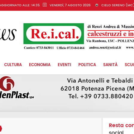
AGGIORNATO ALLE: 14:35
VENERDÌ, 7 AGOSTO 2026
CIELO SERENO (MC
CULTURA
ECONOMIA
EVENTI
POLITICA
SANITÀ
SCU
Resta co
social