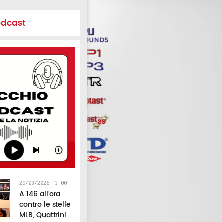
odcast
29/03/2026 12:00
A 146 all’ora
contro le stelle
MLB, Quattrini