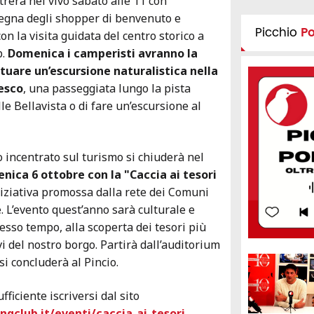
trerà nel vivo sabato alle 11 con
nsegna degli shopper di benvenuto e
Picchio
P
on la visita guidata del centro storico a
b.
Domenica i camperisti avranno la
ettuare un’escursione naturalistica nella
cesco
, una passeggiata lungo la pista
le Bellavista o di fare un’escursione al
tto incentrato sul turismo si chiuderà nel
ica 6 ottobre con la "Caccia ai tesori
iniziativa promossa dalla rete dei Comuni
 L’evento quest’anno sarà culturale e
tesso tempo, alla scoperta dei tesori più
i del nostro borgo. Partirà dall’auditorium
i concluderà al Pincio.
fficiente iscriversi dal sito
ngclub.it/eventi/caccia-ai-tesori-