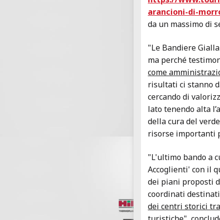
arancioni-di-morr
da un massimo di se
"Le Bandiere Gialla
ma perché testimo
come amministrazion
risultati ci stanno
cercando di valorizz
lato tenendo alta l
della cura del verde
risorse importanti 
"L'ultimo bando a c
Accoglienti' con il
dei piani proposti
coordinati destinati
dei centri storici tr
turistiche"
, conclud