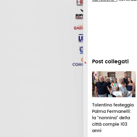
Post collegati
riva dalle Marche
San Severino, il
Tolentino festeggia
 “gamberetto”
"verde itinerante”
Palma Fermanelli:
ntinella delle
resta in piazza del
la "nonnina" della
que pulite
Popolo:
città compie 103
l’allestimento estivo
anni