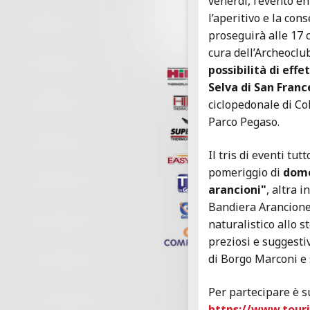
venerdì, l’evento en
l’aperitivo e la co
proseguirà alle 17 c
cura dell’Archeoclu
possibilità di eff
Selva di San Fran
ciclopedonale di Col
Parco Pegaso.
Il tris di eventi tu
pomeriggio di
domen
arancioni"
, altra 
Bandiera Arancione.
naturalistico allo s
preziosi e suggestiv
di Borgo Marconi e s
Per partecipare è su
https://www.touri