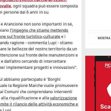
ovalle
, ogni squadra può essere composta
i persone dai 6 anni in su.
 e Arancione non sono importanti in sé,
niano
l’impegno che stiamo mettendo
e sul fronte turistico-culturale
e i
MOSTRA T
 dando ragione - commenta Lupi - stiamo
are le bellezze del nostro territorio da un
’attenzione sul fronte delle manutenzioni e
 e dall’altro cercando di intercettare
per implementare progetti e innovazioni".
ui abbiamo partecipato è 'Borghi
 quale la Regione Marche vuole promuovere
 dai Comuni che comprendano interventi
 alla riqualificazione e alla
valorizzazione
amite il rilancio delle attività economiche e
e Lupi.