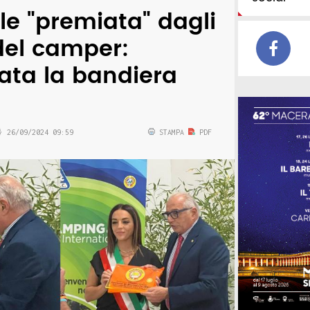
le "premiata" dagli
del camper:
ta la bandiera
26/09/2024 09:59
STAMPA
PDF