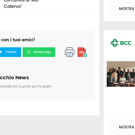
comunità di San
Catervo"
MOSTRA T
o con i tuoi amici!
Twitter
WhatsApp
icchio News
giornale tra la gente per la gente.
MOSTRA T