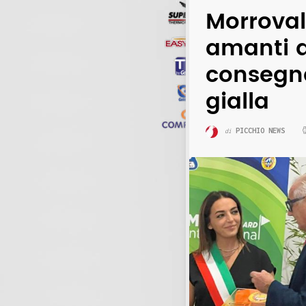
Morroval
amanti 
consegna
gialla
PICCHIO NEWS
di