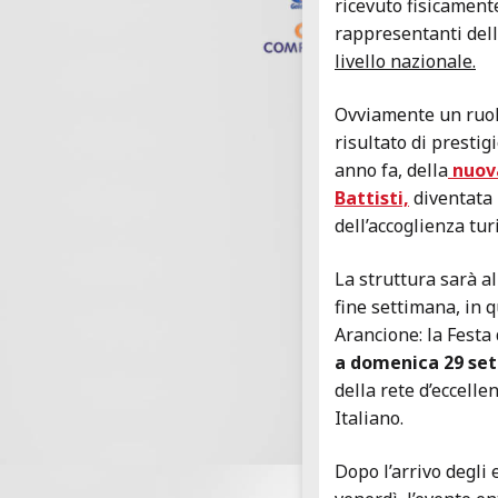
ricevuto fisicament
rappresentanti dell
livello nazionale.
Ovviamente un ruol
risultato di prestig
anno fa, della
nuova
Battisti,
diventata 
dell’accoglienza turi
La struttura sarà a
fine settimana, in q
Arancione: la Festa
a domenica 29 se
della rete d’eccell
Italiano.
Dopo l’arrivo degli 