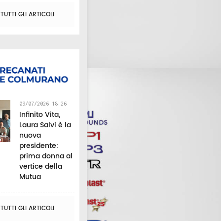
conquista tutti
comunità d
Catervo"
UTTI GLI ARTICOLI
09/07/2026 18:26
Infinito Vita,
Laura Salvi è la
nuova
presidente:
prima donna al
vertice della
Mutua
UTTI GLI ARTICOLI