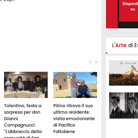
L'
Arte
di E
Tolentino, festa a
Pitino ritrova il suo
Arriva dalle Mar
sorpresa per don
ultimo residente:
il “gamberetto”
Gianni
visita emozionante
sentinella delle
Compagnucci:
di Pacifico
acque pulite
"L'abbraccio della
Fattobene