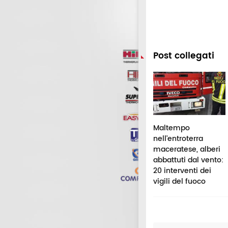
Post collegati
ntelago Celtic
Aiuta una donna in
Maltempo
tival, controlli
difficoltà, ma viene
nell’entroterra
i carabinieri: sei
scambiato per il
maceratese, alberi
rsone segnalate
molestatore: finisce
abbattuti dal vento:
r droga
in ospedale per una
20 interventi dei
bottigliata
vigili del fuoco