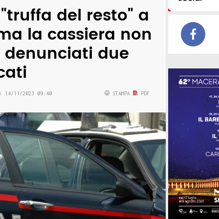
truffa del resto" a
ma la cassiera non
: denunciati due
cati
14/11/2023 09:40
STAMPA
PDF