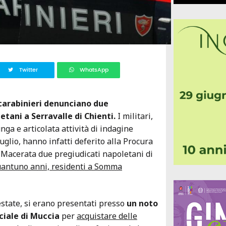
Twitter
WhatsApp
i carabinieri denunciano due
etani a Serravalle di Chienti.
I militari,
nga e articolata attività di indagine
luglio, hanno infatti deferito alla Procura
 Macerata due pregiudicati napoletani di
uantuno anni, residenti a Somma
 estate, si erano presentati presso
un noto
ciale di Muccia
per
acquistare delle