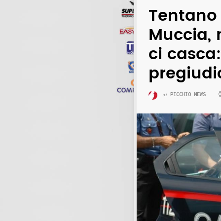
Tentano "
Muccia, 
ci casca
pregiudi
PICCHIO NEWS
di