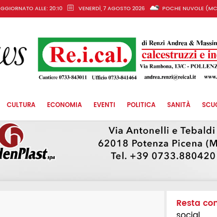
GGIORNATO ALLE: 20:10
VENERDÌ, 7 AGOSTO 2026
POCHE NUVOLE (MC
CULTURA
ECONOMIA
EVENTI
POLITICA
SANITÀ
SCU
Resta co
social