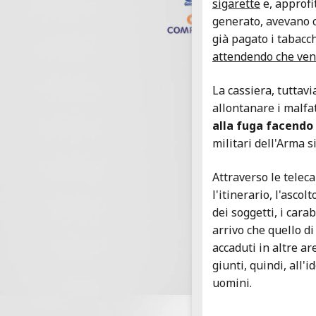
sigarette
e, approfi
generato, avevano ce
già pagato i tabacc
attendendo che venis
La cassiera, tuttavi
allontanare i malfa
alla fuga facendo 
militari dell'Arma s
Attraverso le telec
l'itinerario, l'asco
dei soggetti, i carab
arrivo che quello d
accaduti in altre ar
giunti, quindi, all'
uomini.