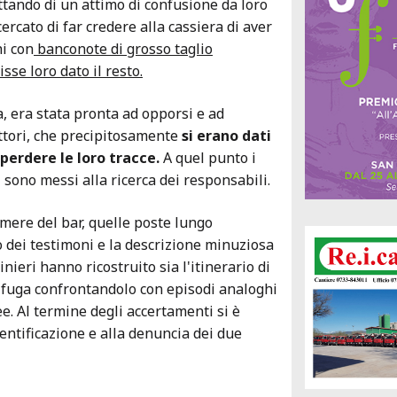
ttando di un attimo di confusione da loro
rcato di far credere alla cassiera di aver
hi con
banconote di grosso taglio
se loro dato il resto.
a, era stata pronta ad opporsi e ad
ttori, che precipitosamente
si erano dati
perdere le loro tracce.
A quel punto i
i sono messi alla ricerca dei responsabili.
amere del bar, quelle poste lungo
lto dei testimoni e la descrizione minuziosa
inieri hanno ricostruito sia l'itinerario di
i fuga confrontandolo con episodi analoghi
ee. Al termine degli accertamenti si è
identificazione e alla denuncia dei due