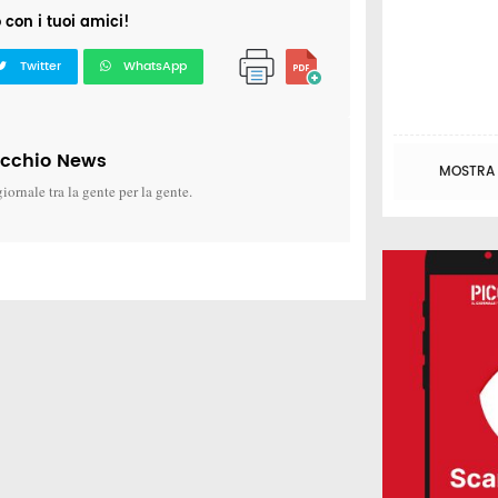
o con i tuoi amici!
Twitter
WhatsApp
icchio News
MOSTRA T
giornale tra la gente per la gente.