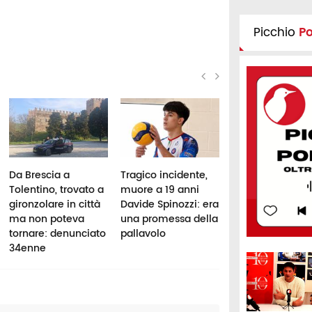
Picchio
P
Da Brescia a
Tragico incidente,
Montelago Celti
Tolentino, trovato a
muore a 19 anni
Festival, controll
gironzolare in città
Davide Spinozzi: era
dei carabinieri: 
ma non poteva
una promessa della
persone segnal
tornare: denunciato
pallavolo
per droga
34enne