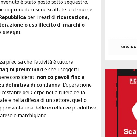
rinvenuto è stato posto sotto sequestro.
ue imprenditori sono scattate le denunce
 Repubblica
per i reati di
ricettazione,
terazione o uso illecito di marchi o
e disegni
.
MOSTRA T
a precisa che l’attività è tuttora
dagini preliminari
e che i soggetti
sere considerati
non colpevoli fino a
a definitiva di condanna
. L’operazione
costante del Corpo nella tutela della
ale e nella difesa di un settore, quello
appresenta una delle eccellenze produttive
ratese e marchigiano.