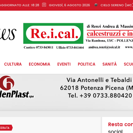
AGGIORNATO ALLE: 18:28
GIOVEDÌ, 6 AGOSTO 2026
CIELO SERENO (MC
CULTURA
ECONOMIA
EVENTI
POLITICA
SANITÀ
SCU
Resta co
CERATA
social