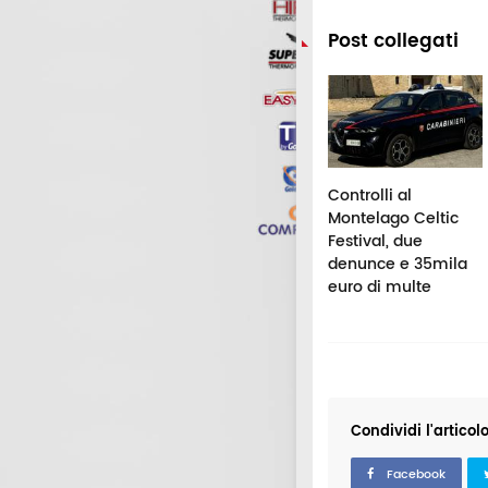
Post collegati
alking alla
Civitanova, colto da
Controlli al
glie, 78enne
malore in mare: il
Montelago Celtic
lontanato dalle
defibrillatore dello
Festival, due
rche: scatta il
chalet e i soccorsi
denunce e 35mila
vieto di dimora
fanno la differenza
euro di multe
Condividi l'articol
Facebook