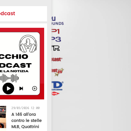
odcast
29/03/2026 12:00
A 146 all’ora
contro le stelle
MLB, Quattrini