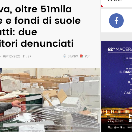
a, oltre 51mila
 e fondi di suole
tti: due
tori denunciati
09/12/2025 11:27
STAMPA
PDF