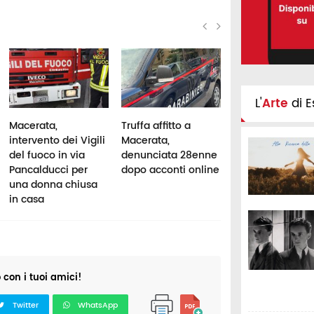
L'
Arte
di E
Macerata,
Truffa affitto a
Stalking alla
intervento dei Vigili
Macerata,
moglie, 78enne
del fuoco in via
denunciata 28enne
allontanato dall
Pancalducci per
dopo acconti online
Marche: scatta il
una donna chiusa
divieto di dimor
in casa
o con i tuoi amici!
Twitter
WhatsApp