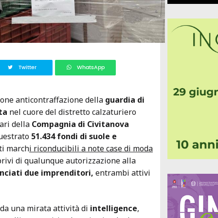
Twitter
WhatsApp
one anticontraffazione della
guardia di
ta
nel cuore del distretto calzaturiero
ari della
Compagnia di Civitanova
uestrato
51.434 fondi di suole e
ti march
i riconducibili a note case di moda
privi di qualunque autorizzazione alla
ciati due imprenditori,
entrambi attivi
da una mirata attività di
intelligence
,