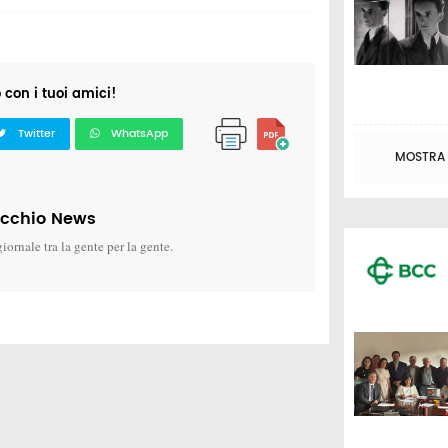
o con i tuoi amici!
Twitter
WhatsApp
MOSTRA T
icchio News
giornale tra la gente per la gente.