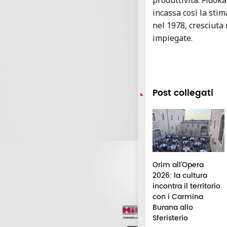
produttività. Fìdoka
incassa così la stim
nel 1978, cresciuta
impiegate.
Post collegati
utta d’estate: fa
Civitanova piange
Orim all'Opera
grassare? I falsi
Paola Vita, morta a
2026: la cultura
ti da sfatare
48 anni
incontra il territorio
con i Carmina
Burana allo
Sferisterio