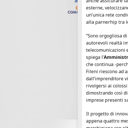
anche assicurare la
esterne, velocizzan
un’unica rete condiv
alla parnerhip tra 
“Sono orgogliosa di
autorevoli realtà im
telecomunicazioni e
spiega l’
Amministra
che continua -perch
Fileni riescono ad a
dall’imprenditore v
rivolgersi ai colos
dimostrando così di 
imprese presenti sul
Il progetto di innov
appena quattro mesi