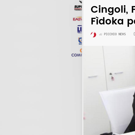
Cingoli, 
Fìdoka p
PICCHIO NEWS
di