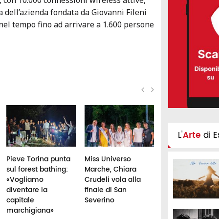
, con 10.000 connessioni wireless attive,
a dell’azienda fondata da Giovanni Fileni
 nel tempo fino ad arrivare a 1.600 persone
L'
Arte
di E
Pieve Torina punta
Miss Universo
Frutta d’estate: f
sul forest bathing:
Marche, Chiara
ingrassare? I fal
«Vogliamo
Crudeli vola alla
miti da sfatare
diventare la
finale di San
capitale
Severino
marchigiana»