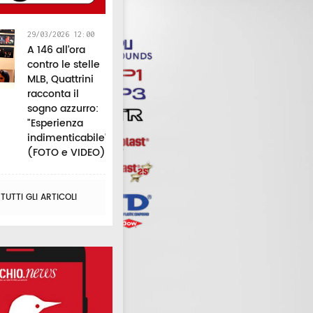
29/03/2026 12:00
A 146 all’ora
contro le stelle
MLB, Quattrini
racconta il
sogno azzurro:
"Esperienza
indimenticabile"
(FOTO e VIDEO)
UTTI GLI ARTICOLI