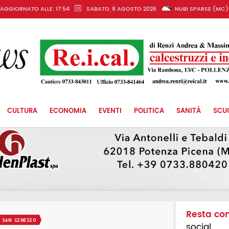
AGGIORNATO ALLE: 17:54
SABATO, 8 AGOSTO 2026
NUBI SPARSE (MC)
CULTURA
ECONOMIA
EVENTI
POLITICA
SANITÀ
SCU
Resta co
 SAN GINESIO
social