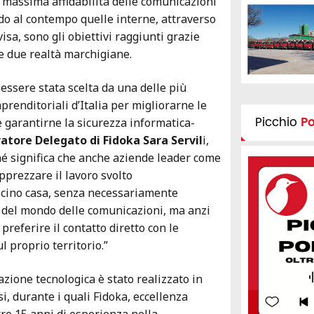
 massima affidabilità delle comunicazioni
do al contempo quelle interne, attraverso
isa, sono gli obiettivi raggiunti grazie
le due realtà marchigiane.
 essere stata scelta da una delle più
prenditoriali d’Italia per migliorarne le
Picchio
P
 garantirne la sicurezza informatica-
tore Delegato di Fìdoka Sara Servil
i,
é significa che anche aziende leader come
pprezzare il lavoro svolto
icino casa, senza necessariamente
si del mondo delle comunicazioni, ma anzi
preferire il contatto diretto con le
 proprio territorio.”
azione tecnologica è stato realizzato in
, durante i quali Fìdoka, eccellenza