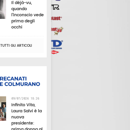
Il déjà-vu,
quando
l’inconscio vede
prima degli
occhi
UTTI GLI ARTICOLI
09/07/2026 18:26
Infinito Vita,
Laura Salvi è la
nuova
presidente:
prima donna al