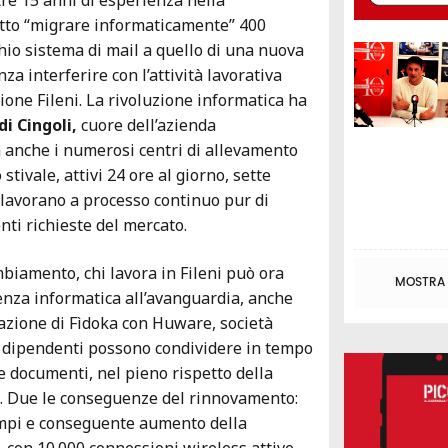
re 15 anni di esperienza nella
atto “migrare informaticamente” 400
hio sistema di mail a quello di una nuova
nza interferire con l’attività lavorativa
ione Fileni. La rivoluzione informatica ha
di Cingoli,
cuore dell’azienda
 anche i numerosi centri di allevamento
o stivale, attivi 24 ore al giorno, sette
e lavorano a processo continuo pur di
nti richieste del mercato.
biamento, chi lavora in Fileni può ora
MOSTRA T
ienza informatica all’avanguardia, anche
razione di Fìdoka con Huware, società
I dipendenti possono condividere in tempo
e documenti, nel pieno rispetto della
e. Due le conseguenze del rinnovamento:
mpi e conseguente aumento della