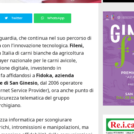
Twitter
WhatsApp
guardia, che continua nel suo percorso di
à con l’innovazione tecnologica.
Fileni,
 Italia di carni bianche da agricoltura
ayer nazionale per le carni avicole,
ione digitale, investendo in
 fa affidandosi a
Fìdoka, azienda
e di
San Ginesio,
dal 2006 operatore
rnet Service Provider), ora anche punto di
sicurezza telematica del gruppo
chigiano.
ezza informatica per scongiurare
richi, intromissioni e manipolazioni, ma