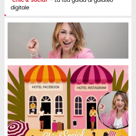
"
Chic & Social
" - La tua guida al galateo
digitale