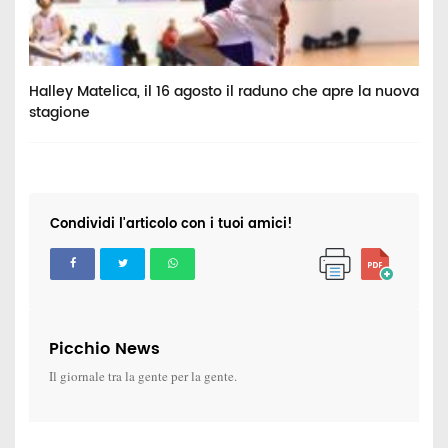
Halley Matelica, il 16 agosto il raduno che apre la nuova
B
stagione
t
Condividi l'articolo con i tuoi amici!
Picchio News
Il giornale tra la gente per la gente.