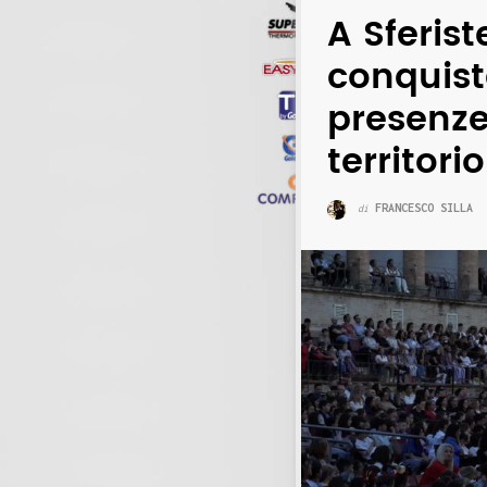
A Sferist
conquist
presenze
territori
FRANCESCO SILLA
di