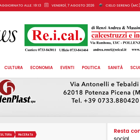
AGGIORNATO ALLE: 19:13
VENERDÌ, 7 AGOSTO 2026
CIELO SERENO (MC
CULTURA
ECONOMIA
EVENTI
POLITICA
SANITÀ
SCU
Resta co
CULTURA
MACERATA
social