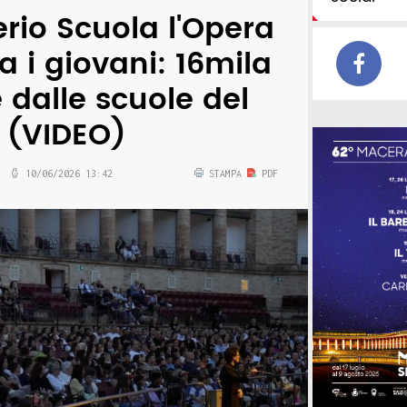
erio Scuola l'Opera
a i giovani: 16mila
 dalle scuole del
o (VIDEO)
10/06/2026 13:42
STAMPA
PDF