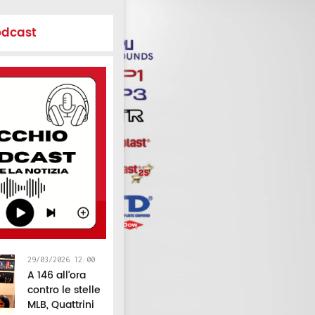
odcast
29/03/2026 12:00
A 146 all’ora
contro le stelle
MLB, Quattrini