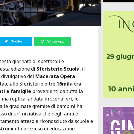
Twitter
WhatsApp
 sesta giornata di spettacoli e
sesta edizione di
Sferisterio Scuola
, il
e divulgativo del
Macerata Opera
ato allo Sferisterio oltre
16mila tra
ti e famiglie
provenienti da tutta la
ima replica, andata in scena ieri, lo
dalle gradinate gremite di bambini ha
so di un’iniziativa che negli anni è
tamento atteso e riconosciuto da scuole e
strumento prezioso di educazione