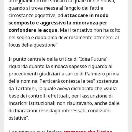
atteggiamento del sindaco la quale non è nuova,
quando si trova messa all'angolo dai fatti e
circostanze oggettive, ad
attaccare in modo
scomposto e aggressivo la minoranza per
confondere le acque.
Ma il tentativo non ha colto
nel segno e dobbiamo doverosamente attenerci al
focus della questione".
Il punto centrale della critica di 'Idea Futura'
riguarda quanto la sindaca sapesse riguardo ai
procedimenti giudiziari a carico di Palmiero prima
della nomina. Perticarà contesta la tes" sostenuta
da Tartabini, la quale aveva dichiarato che «sulla
base dei controlli effettuati, per l’assunzione di
incarichi istituzionali non risultavano, anche dalle
dichiarazioni rese dagli interessati, condizioni
ostative".
La sindaca aveva inoltre
ammesso che l’unica