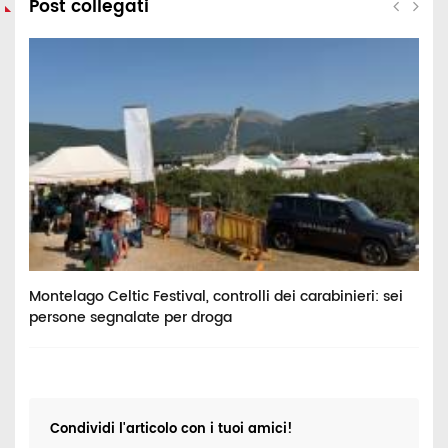
Post collegati
Montelago Celtic Festival, controlli dei carabinieri: sei
A
persone segnalate per droga
i
Condividi l'articolo con i tuoi amici!